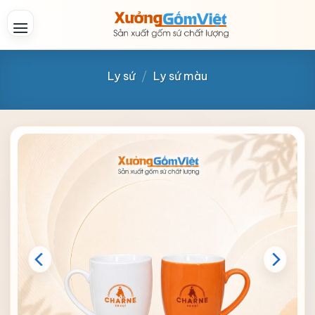
Skip
to
content
Ly sứ
/
Ly sứ màu