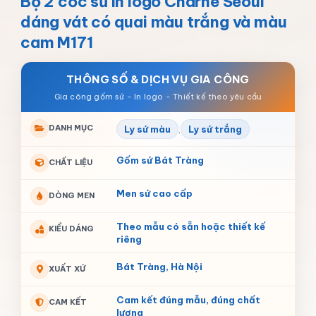
Bộ 2 cốc sứ in logo Charne Seoul
dáng vát có quai màu trắng và màu
cam M171
THÔNG SỐ & DỊCH VỤ GIA CÔNG
DANH MỤC
Ly sứ màu
,
Ly sứ trắng
Gốm sứ Bát Tràng
CHẤT LIỆU
Men sứ cao cấp
DÒNG MEN
Theo mẫu có sẵn hoặc thiết kế
KIỂU DÁNG
riêng
Bát Tràng, Hà Nội
XUẤT XỨ
Cam kết đúng mẫu, đúng chất
CAM KẾT
lượng