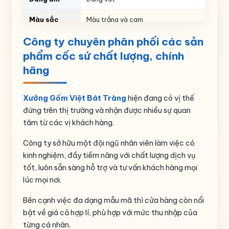
Màu sắc
Màu trắng và cam
Công ty chuyên phân phối các sản
Thể tích
ml
phẩm cốc sứ chất lượng, chính
Họa tiết
In chữ
hãng
Nguồn gốc
Gia Lâm- Bát Tràng – Hà Nội
Xưởng Gốm Việt Bát Tràng
hiện đang có vị thế
đứng trên thị trường và nhận được nhiều sự quan
tâm từ các vị khách hàng.
Công ty sở hữu một đội ngũ nhân viên làm việc có
kinh nghiệm, đầy tiềm năng với chất lượng dịch vụ
tốt, luôn sẵn sàng hỗ trợ và tư vấn khách hàng mọi
lúc mọi nơi.
Bên cạnh việc đa dạng mẫu mã thì cửa hàng còn nổi
bật về giá cả hợp lí, phù hợp với mức thu nhập của
từng cá nhân.