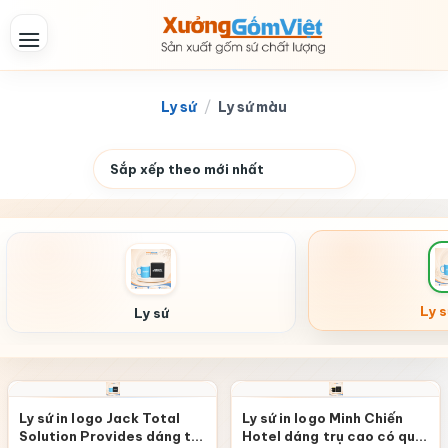
Skip
to
content
Ly sứ
/
Ly sứ màu
Ly 
Ly sứ
Ly sứ in logo Jack Total
Ly sứ in logo Minh Chiến
Solution Provides dáng trụ
Hotel dáng trụ cao có quai