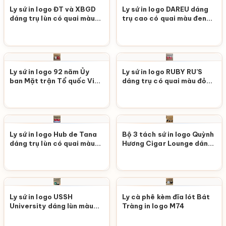
Ly sứ in logo ĐT và XBGD
Ly sứ in logo DAREU dáng
dáng trụ lùn có quai màu
trụ cao có quai màu đen
đỏ M134
lòng cam M132
Ly sứ in logo 92 năm Ủy
Ly sứ in logo RUBY RU’S
ban Mặt trận Tổ quốc Việt
dáng trụ có quai màu đỏ
Nam Phường 4 Quận 8
M121
dáng bầu có nắp màu
trắng M128
Ly sứ in logo Hub de Tana
Bộ 3 tách sứ in logo Quỳnh
dáng trụ lùn có quai màu
Hương Cigar Lounge dáng
đỏ vẽ hoa M92
vát kèm đĩa lót màu đen
bóng M89
Ly sứ in logo USSH
Ly cà phê kèm đĩa lót Bát
University dáng lùn màu
Tràng in logo M74
xanh lá M76