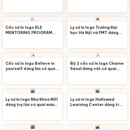
cao có quai màu xanh
màu đen lòng vàng M164
dương M161
Cốc sứ in logo KLE
Ly sứ in logo Trường Đại
MENTORING PROGRAM
học Hà Nội và FMT dáng
dáng trụ cao có quai màu
trụ cao có quai màu đỏ
đỏ Bát Tràng M176
M172
Cốc sứ in logo Believe in
Bộ 2 cốc sứ in logo Charne
yourself dáng lùn có quai
Seoul dáng vát có quai
màu xanh dương M174
màu trắng và màu cam
M171
Ly sứ in logo Nha Khoa N01
Ly sứ in logo Hallowed
dáng trụ lùn có quai màu
Learning Center dáng trụ
xanh lá viền kim M142
cao có quai màu xanh
dương M135