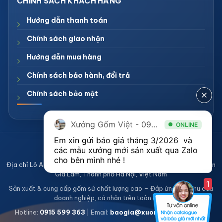
Hướng dẫn thanh toán
Chính sách giao nhận
Hướng dẫn mua hàng
Chính sách bảo hành, đổi trả
Chính sách bảo mật
Xưởng Gốm Việt - 094.1900.823
ONLINE
Em xin gửi báo giá tháng 3/2026  và 
CÔNG TY TNHH XƯỞNG GỐM VIỆT
các mẫu xưởng mới sản xuất qua Zalo 
Mã số thuế 0108836921
cho bên mình nhé ! 
Địa chỉ Lô A2, Khu sản xuất làng nghề Bát Tràng, Xã Bát Tràng, Huyện
Gia Lâm, Thành phố Hà Nội, Việt Nam
1
Sản xuất & cung cấp gốm sứ chất lượng cao – Đáp ứng mọi nhu cầu
doanh nghiệp, cá nhân trên toàn quốc
Hotline:
0915 599 363
| Email:
baogia@xuonggomviet.com