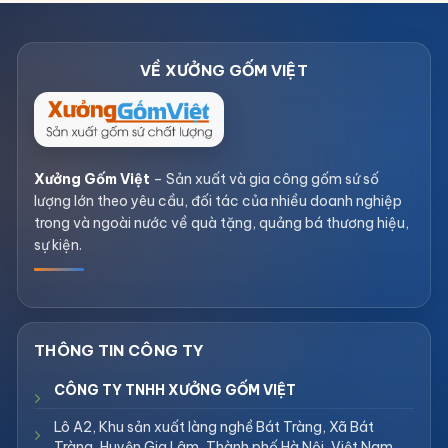
Xưởng Gốm Việt
– Sản xuất và gia công gốm sứ số
lượng lớn theo yêu cầu, đối tác của nhiều doanh nghiệp
trong và ngoài nước về quà tặng, quảng bá thương hiệu,
sự kiện.
CÔNG TY TNHH XƯỞNG GỐM VIỆT
Lô A2, Khu sản xuất làng nghề Bát Tràng, Xã Bát
Tràng, Huyện Gia Lâm, Thành phố Hà Nội, Việt Nam