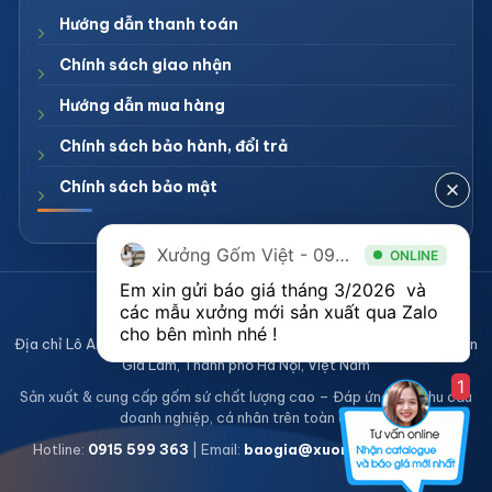
Hướng dẫn thanh toán
Chính sách giao nhận
Hướng dẫn mua hàng
Chính sách bảo hành, đổi trả
Chính sách bảo mật
Xưởng Gốm Việt - 094.1900.823
ONLINE
Em xin gửi báo giá tháng 3/2026  và 
CÔNG TY TNHH XƯỞNG GỐM VIỆT
các mẫu xưởng mới sản xuất qua Zalo 
Mã số thuế 0108836921
cho bên mình nhé ! 
Địa chỉ Lô A2, Khu sản xuất làng nghề Bát Tràng, Xã Bát Tràng, Huyện
Gia Lâm, Thành phố Hà Nội, Việt Nam
1
Sản xuất & cung cấp gốm sứ chất lượng cao – Đáp ứng mọi nhu cầu
doanh nghiệp, cá nhân trên toàn quốc
Hotline:
0915 599 363
| Email:
baogia@xuonggomviet.com