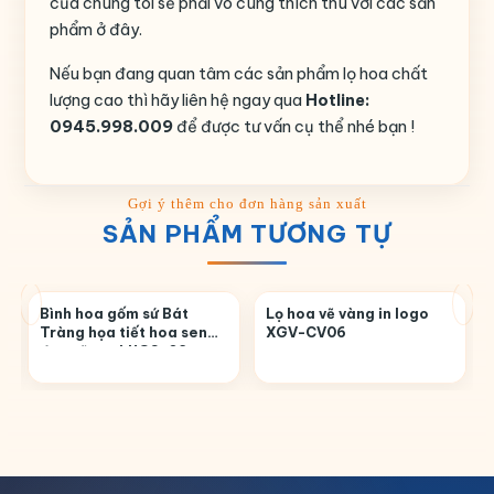
của chúng tôi sẽ phải vô cùng thích thú với các sản
phẩm ở đây.
Nếu bạn đang quan tâm các sản phẩm lọ hoa chất
lượng cao thì hãy liên hệ ngay qua
Hotline:
0945.998.009
để được tư vấn cụ thể nhé bạn !
SẢN PHẨM TƯƠNG TỰ
Bình hoa gốm sứ Bát
Lọ hoa vẽ vàng in logo
Tràng họa tiết hoa sen
XGV-CV06
đen vẽ tay LHGS-03