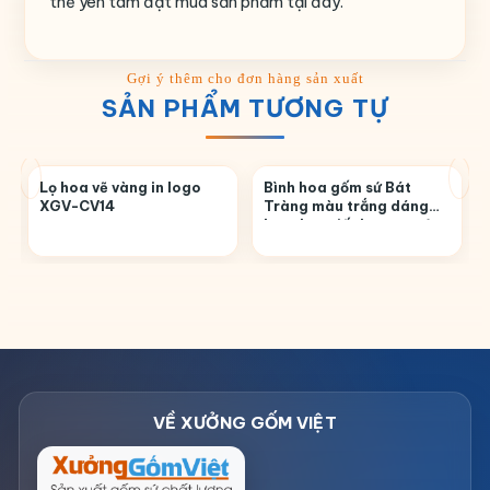
thể yên tâm đặt mua sản phẩm tại đây.
SẢN PHẨM TƯƠNG TỰ
Lọ hoa vẽ vàng in logo
Bình hoa gốm sứ Bát
XGV-CV14
Tràng màu trắng dáng
bom họa tiết hoa sen đen
LHGS-05