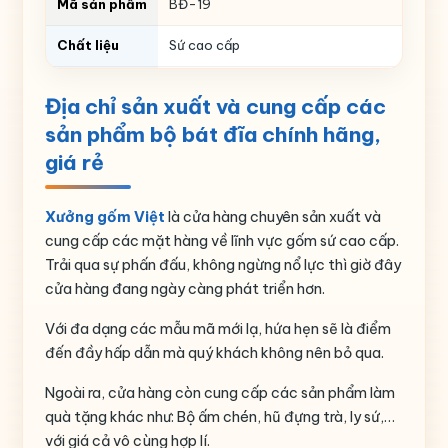
Mã sản phẩm
BĐ-19
Chất liệu
Sứ cao cấp
Màu sắc
Trắng
Địa chỉ sản xuất và cung cấp các
Sen hồng
sản phẩm bộ bát đĩa chính hãng,
Họa tiết
giá rẻ
Thương hiệu
Bát Tràng
Xưởng gốm Việt
là cửa hàng chuyên sản xuất và
cung cấp các mặt hàng về lĩnh vực gốm sứ cao cấp.
Trải qua sự phấn đấu, không ngừng nổ lực thì giờ đây
cửa hàng đang ngày càng phát triển hơn.
Với đa dạng các mẫu mã mới lạ, hứa hẹn sẽ là điểm
đến đầy hấp dẫn mà quý khách không nên bỏ qua.
Ngoài ra, cửa hàng còn cung cấp các sản phẩm làm
quà tặng khác như: Bộ ấm chén, hũ đựng trà, ly sứ,…
với giá cả vô cùng hợp lí.