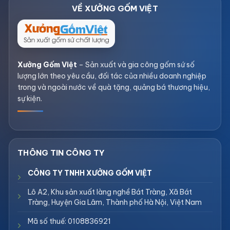
Xưởng Gốm Việt
– Sản xuất và gia công gốm sứ số
lượng lớn theo yêu cầu, đối tác của nhiều doanh nghiệp
trong và ngoài nước về quà tặng, quảng bá thương hiệu,
sự kiện.
CÔNG TY TNHH XƯỞNG GỐM VIỆT
Lô A2, Khu sản xuất làng nghề Bát Tràng, Xã Bát
Tràng, Huyện Gia Lâm, Thành phố Hà Nội, Việt Nam
Mã số thuế: 0108836921