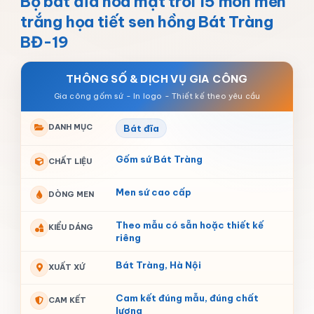
Bộ bát đĩa hoa mặt trời 15 món men
trắng họa tiết sen hồng Bát Tràng
BĐ-19
THÔNG SỐ & DỊCH VỤ GIA CÔNG
DANH MỤC
Bát đĩa
Gốm sứ Bát Tràng
CHẤT LIỆU
Men sứ cao cấp
DÒNG MEN
Theo mẫu có sẵn hoặc thiết kế
KIỂU DÁNG
riêng
Bát Tràng, Hà Nội
XUẤT XỨ
Cam kết đúng mẫu, đúng chất
CAM KẾT
lượng