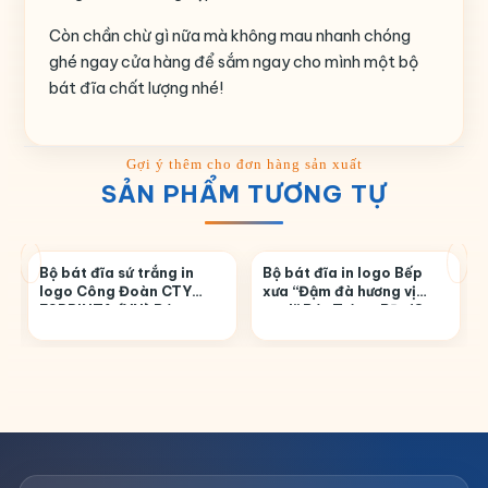
Còn chần chừ gì nữa mà không mau nhanh chóng
ghé ngay cửa hàng để sắm ngay cho mình một bộ
bát đĩa chất lượng nhé!
SẢN PHẨM TƯƠNG TỰ
Bộ bát đĩa sứ trắng in
Bộ bát đĩa in logo Bếp
logo Công Đoàn CTY
xưa “Đậm đà hương vị
ESPRINTA (VN) Bát
xưa!” Bát Tràng BĐ-18
Tràng BĐ-15