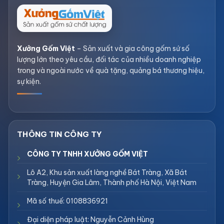
Xưởng Gốm Việt
– Sản xuất và gia công gốm sứ số
lượng lớn theo yêu cầu, đối tác của nhiều doanh nghiệp
trong và ngoài nước về quà tặng, quảng bá thương hiệu,
sự kiện.
CÔNG TY TNHH XƯỞNG GỐM VIỆT
Lô A2, Khu sản xuất làng nghề Bát Tràng, Xã Bát
Tràng, Huyện Gia Lâm, Thành phố Hà Nội, Việt Nam
Mã số thuế: 0108836921
Đại diện pháp luật: Nguyễn Cảnh Hùng