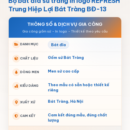
Bộ bát đĩa sứ trắng in logo REFRESH
Trung Hiệp Lợi Bát Tràng BĐ-13
THÔNG SỐ & DỊCH VỤ GIA CÔNG
DANH MỤC
Bát đĩa
Gốm sứ Bát Tràng
CHẤT LIỆU
Men sứ cao cấp
DÒNG MEN
Theo mẫu có sẵn hoặc thiết kế
KIỂU DÁNG
riêng
Bát Tràng, Hà Nội
XUẤT XỨ
Cam kết đúng mẫu, đúng chất
CAM KẾT
lượng