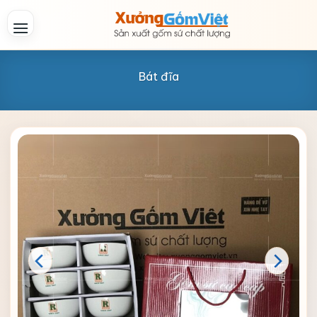
Skip
to
content
Bát đĩa