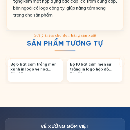
tặng kèm một hộp đựng cao cấp, có from cứng cáp,
bên ngoài có logo công ty, giúp nâng tầm sang
trọng cho sản phẩm.
SẢN PHẨM TƯƠNG TỰ
Bộ 6 bát cơm trắng men
Bộ 10 bát cơm men sứ
xanh in logo vẽ hoa
trắng in logo hộp đỏ
BĐ-07
BĐ-08