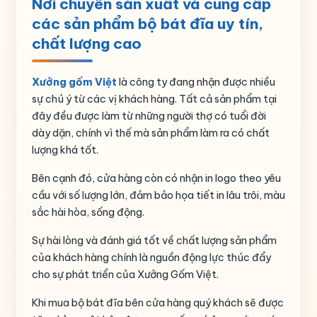
Nơi chuyên sản xuất và cung cấp
REFRESH Trung Hiệp Lợi
các sản phẩm bộ bát đĩa uy tín,
Họa tiết in logo
chất lượng cao
Thương hiệu
Bát Tràng
Xưởng gốm Việt
là công ty đang nhận được nhiều
sự chú ý từ các vị khách hàng. Tất cả sản phẩm tại
đây đều được làm từ những người thợ có tuổi đời
dày dặn, chính vì thế mà sản phẩm làm ra có chất
lượng khá tốt.
Bên cạnh đó, cửa hàng còn có nhận in logo theo yêu
cầu với số lượng lớn, đảm bảo họa tiết in lâu trôi, màu
sắc hài hòa, sống động.
Sự hài lòng và đánh giá tốt về chất lượng sản phẩm
của khách hàng chính là nguồn động lực thúc đẩy
cho sự phát triển của Xưởng Gốm Việt.
Khi mua bộ bát đĩa bên cửa hàng quý khách sẽ được