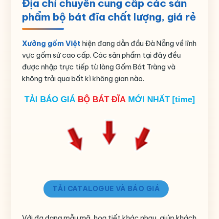
Địa chỉ chuyên cung cấp các sản
Thủy Sản 365
phẩm bộ bát đĩa chất lượng, giá rẻ
Họa tiết in logo
Xưởng gốm Việt
hiện đang dẫn đầu Đà Nẵng về lĩnh
Thương hiệu
Bát Tràng
vực gốm sứ cao cấp. Các sản phẩm tại đây đều
được nhập trực tiếp từ làng Gốm Bát Tràng và
không trải qua bất kì không gian nào.
TẢI BÁO GIÁ
BỘ BÁT ĐĨA
MỚI NHẤT [time]
TẢI CATALOGUE VÀ BÁO GIÁ
Với đa dạng mẫu mã, họa tiết khác nhau, giúp khách