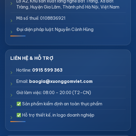
Lô A2, Khu sản xuất làng nghề Bát Tràng, Xã Bát
Tràng, Huyện Gia Lâm, Thành phố Hà Nội, Việt Nam
Mã số thuế: 0108836921
Đại diện pháp luật: Nguyễn Cảnh Hùng
Hotline:
0915 599 363
Email:
baogia@xuonggomviet.com
Giờ làm việc: 08:00 – 20:00 (T2–CN)
Sản phẩm kiểm định an toàn thực phẩm
Hỗ trợ thiết kế, in logo doanh nghiệp