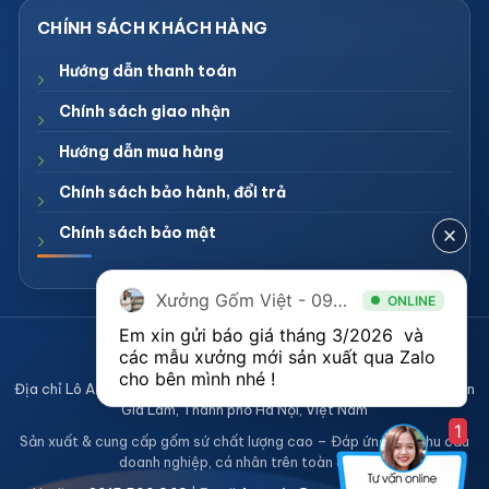
Hướng dẫn thanh toán
Chính sách giao nhận
Hướng dẫn mua hàng
Chính sách bảo hành, đổi trả
Chính sách bảo mật
Xưởng Gốm Việt - 094.1900.823
ONLINE
Em xin gửi báo giá tháng 3/2026  và 
CÔNG TY TNHH XƯỞNG GỐM VIỆT
các mẫu xưởng mới sản xuất qua Zalo 
Mã số thuế 0108836921
cho bên mình nhé ! 
Địa chỉ Lô A2, Khu sản xuất làng nghề Bát Tràng, Xã Bát Tràng, Huyện
Gia Lâm, Thành phố Hà Nội, Việt Nam
1
Sản xuất & cung cấp gốm sứ chất lượng cao – Đáp ứng mọi nhu cầu
doanh nghiệp, cá nhân trên toàn quốc