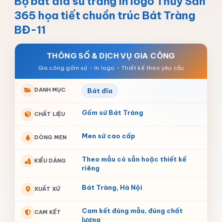
Bộ bát đĩa sứ trắng in logo Thủy Sản
365 họa tiết chuồn trúc Bát Tràng
BĐ-11
THÔNG SỐ & DỊCH VỤ GIA CÔNG
DANH MỤC
Bát đĩa
Gốm sứ Bát Tràng
CHẤT LIỆU
Men sứ cao cấp
DÒNG MEN
Theo mẫu có sẵn hoặc thiết kế
KIỂU DÁNG
riêng
Bát Tràng, Hà Nội
XUẤT XỨ
Cam kết đúng mẫu, đúng chất
CAM KẾT
lượng