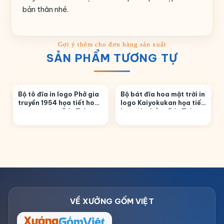
bản thân nhé.
SẢN PHẨM TƯƠNG TỰ
Bộ tô đĩa in logo Phở gia
Bộ bát đĩa hoa mặt trời in
truyền 1954 họa tiết hoa
logo Kaiyokukan họa tiết
sen men đen Bát Tràng
hoa đào hồng Bát Tràng
BĐ-25
BĐ-21