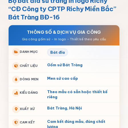
Bộ bát đĩa sứ trắng in logo Richy
“CĐ Công ty CPTP Richy Miền Bắc”
Bát Tràng BĐ-16
THÔNG SỐ & DỊCH VỤ GIA CÔNG
DANH MỤC
Bát đĩa
Gốm sứ Bát Tràng
CHẤT LIỆU
Men sứ cao cấp
DÒNG MEN
Theo mẫu có sẵn hoặc thiết kế
KIỂU DÁNG
riêng
Bát Tràng, Hà Nội
XUẤT XỨ
Cam kết đúng mẫu, đúng chất
CAM KẾT
lượng