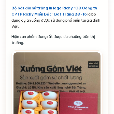
Bộ bát đĩa sứ trắng in logo Richy “CĐ Công ty
CPTP Richy Miền Bắc” Bát Tràng BĐ-16
là bộ
dụng cụ ăn uống được sử dụng phổ biến tại gia đình
Việt.
Hiện sản phẩm đang rất được ưa chuộng trên thị
trường.