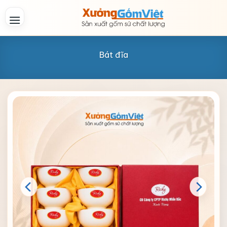
Skip
to
content
Bát đĩa