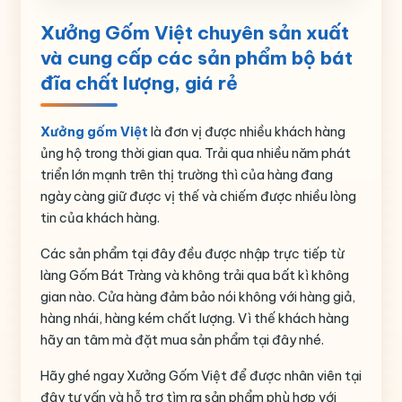
Màu sắc
Trắng
Xưởng Gốm Việt chuyên sản xuất
Richy “CĐ Công ty CPTP Richy Miền B
và cung cấp các sản phẩm bộ bát
Họa tiết in logo
đĩa chất lượng, giá rẻ
Thương hiệu
Bát Tràng
Xưởng gốm Việt
là đơn vị được nhiều khách hàng
ủng hộ trong thời gian qua. Trải qua nhiều năm phát
triển lớn mạnh trên thị trường thì của hàng đang
ngày càng giữ được vị thế và chiếm được nhiều lòng
tin của khách hàng.
Các sản phẩm tại đây đều được nhập trực tiếp từ
làng Gốm Bát Tràng và không trải qua bất kì không
gian nào. Cửa hàng đảm bảo nói không với hàng giả,
hàng nhái, hàng kém chất lượng. Vì thế khách hàng
hãy an tâm mà đặt mua sản phẩm tại đây nhé.
Hãy ghé ngay Xưởng Gốm Việt để được nhân viên tại
đây tư vấn và hỗ trợ tìm ra sản phẩm phù hợp với