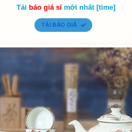
Tải
báo giá
sỉ
mới nhất [time]
TẢI BÁO GIÁ