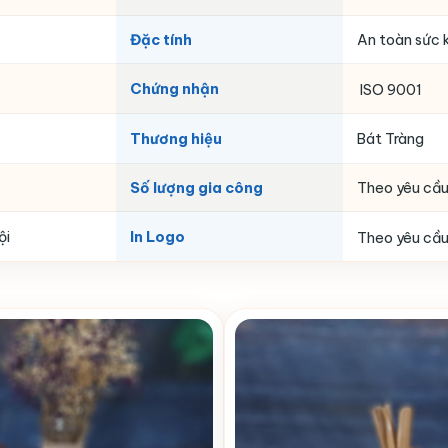
Đặc tính
An toàn sức k
Chứng nhận
ISO 9001
Thương hiệu
Bát Tràng
Số lượng gia công
Theo yêu cầ
ội
In Logo
Theo yêu cầ