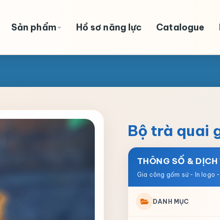
Sản phẩm
Hồ sơ năng lực
Catalogue
Bộ trà quai 
THÔNG SỐ & DỊCH
DANH MỤC