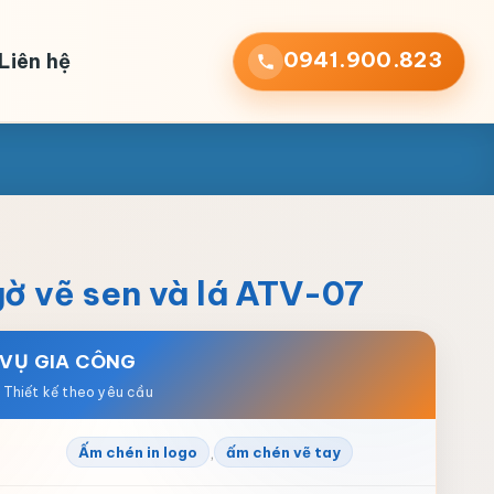
0941.900.823
Liên hệ
gờ vẽ sen và lá ATV-07
 VỤ GIA CÔNG
,
Ấm chén in logo
ấm chén vẽ tay