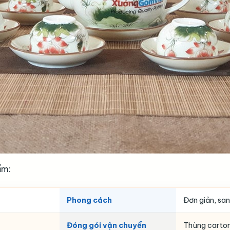
ẩm:
Phong cách
Đơn giản, sa
Đóng gói vận chuyển
Thùng carton