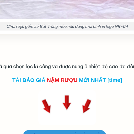
Chai rượu gốm sứ Bát Tràng màu nâu dáng mai bình in logo NR-04
ã qua chọn lọc kĩ càng và được nung ở nhiệt độ cao để đ
TẢI BÁO GIÁ
NẬM RƯỢU
MỚI NHẤT [time]