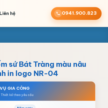
0941.900.823
Liên hệ
ốm sứ Bát Tràng màu nâu
nh in logo NR-04
 VỤ GIA CÔNG