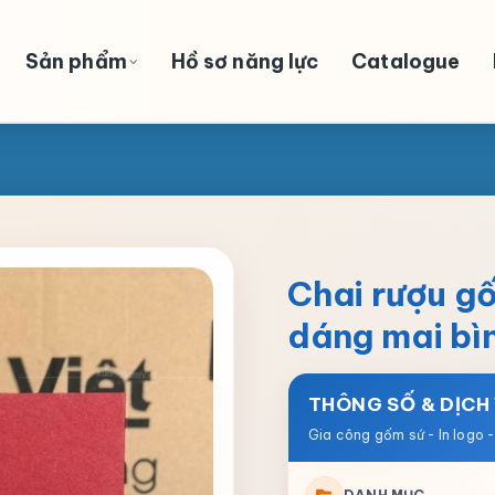
Sản phẩm
Hồ sơ năng lực
Catalogue
Chai rượu g
dáng mai bì
THÔNG SỐ & DỊCH