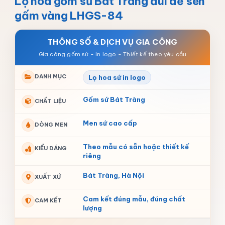
Lọ hoa gốm sứ Bát Tràng đùi dế sen
gấm vàng LHGS-84
THÔNG SỐ & DỊCH VỤ GIA CÔNG
DANH MỤC
Lọ hoa sứ in logo
Gốm sứ Bát Tràng
CHẤT LIỆU
Men sứ cao cấp
DÒNG MEN
Theo mẫu có sẵn hoặc thiết kế
KIỂU DÁNG
riêng
Bát Tràng, Hà Nội
XUẤT XỨ
Cam kết đúng mẫu, đúng chất
CAM KẾT
lượng