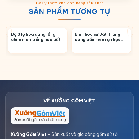
SẢN PHẨM TƯƠNG TỰ
Bộ 3 lọ hoa dáng lồng
Bình hoa sứ Bát Tràng
chim men trắng hoạ tiết
dáng bầu men rạn họa
hoa sen LHGS-20
tiết hoa sen xanh LHGS-
01
Xưởng Gốm Việt
– Sản xuất và gia công gốm sứ số