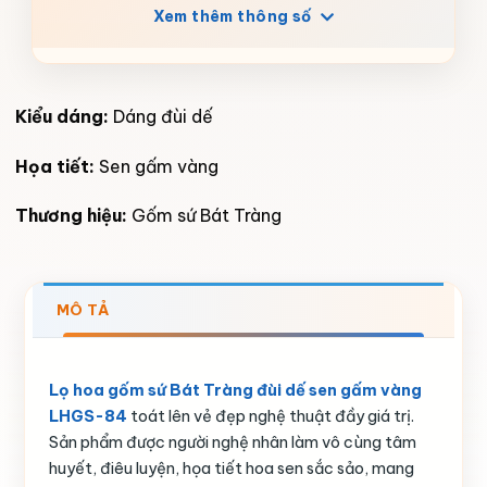
Xem thêm thông số
Kiểu dáng:
Dáng đùi dế
Họa tiết:
Sen gấm vàng
Thương hiệu:
Gốm sứ Bát Tràng
MÔ TẢ
Lọ hoa gốm sứ Bát Tràng đùi dế sen gấm vàng
LHGS-84
toát lên vẻ đẹp nghệ thuật đầy giá trị.
Sản phẩm được người nghệ nhân làm vô cùng tâm
huyết, điêu luyện, họa tiết hoa sen sắc sảo, mang