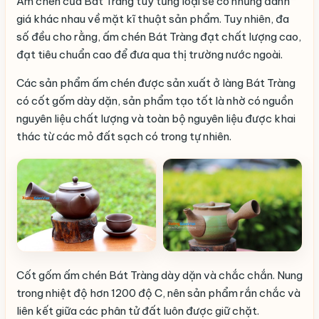
Ấm chén của Bát Tràng tùy từng loại sẽ có những đánh
giá khác nhau về mặt kĩ thuật sản phẩm. Tuy nhiên, đa
số đều cho rằng, ấm chén Bát Tràng đạt chất lượng cao,
đạt tiêu chuẩn cao để đưa qua thị trường nước ngoài.
Các sản phẩm ấm chén được sản xuất ở làng Bát Tràng
có cốt gốm dày dặn, sản phẩm tạo tốt là nhờ có nguồn
nguyên liệu chất lượng và toàn bộ nguyên liệu được khai
thác từ các mỏ đất sạch có trong tự nhiên.
Cốt gốm ấm chén Bát Tràng dày dặn và chắc chắn. Nung
trong nhiệt độ hơn 1200 độ C, nên sản phẩm rắn chắc và
liên kết giữa các phân tử đất luôn được giữ chặt.