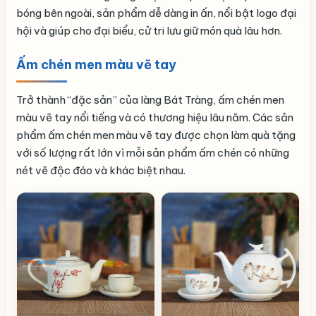
bóng bên ngoài, sản phẩm dễ dàng in ấn, nổi bật logo đại
hội và giúp cho đại biểu, cử tri lưu giữ món quà lâu hơn.
Ấm chén men màu vẽ tay
Trở thành “đặc sản” của làng Bát Tràng, ấm chén men
màu vẽ tay nổi tiếng và có thương hiệu lâu năm. Các sản
phẩm ấm chén men màu vẽ tay được chọn làm quà tặng
với số lượng rất lớn vì mỗi sản phẩm ấm chén có những
nét vẽ độc đáo và khác biệt nhau.