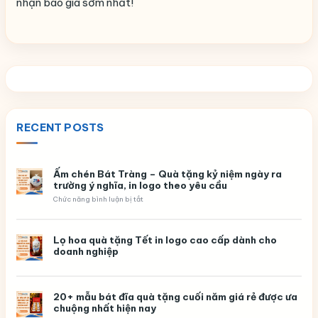
nhận báo giá sớm nhất!
RECENT POSTS
Ấm chén Bát Tràng – Quà tặng kỷ niệm ngày ra
trường ý nghĩa, in logo theo yêu cầu
ở
Chức năng bình luận bị tắt
Ấm
chén
Bát
Tràng
Lọ hoa quà tặng Tết in logo cao cấp dành cho
–
doanh nghiệp
Quà
tặng
kỷ
niệm
ngày
20+ mẫu bát đĩa quà tặng cuối năm giá rẻ được ưa
ra
chuộng nhất hiện nay
trường