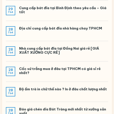
Cung cấp bát đĩa tại Bình Định theo yêu cầu – Giá
29
tốt
Th4
Địa chỉ cung cấp bát đĩa nhà hàng chay TPHCM
28
Th4
Nhà cung cấp bát đĩa tại Đồng Nai giá rẻ [GIÁ
28
XUẤT XƯỞNG CỰC RẺ]
Th4
Cốc sứ trắng mua ở đâu tại TPHCM có giá sỉ rẻ
28
nhất?
Th4
Bộ ấm trà in chữ thế nào ? In ở đâu chất lượng nhất
28
Th4
Báo giá chén dĩa Bát Tràng mới nhất từ xưởng sản
28
xuất
Th4