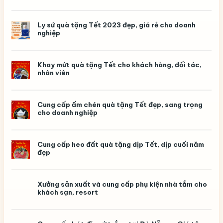
ý
nghĩa,
in
logo
Ly sứ quà tặng Tết 2023 đẹp, giá rẻ cho doanh
theo
nghiệp
yêu
cầu
Khay mứt quà tặng Tết cho khách hàng, đối tác,
nhân viên
Cung cấp ấm chén quà tặng Tết đẹp, sang trọng
cho doanh nghiệp
Cung cấp heo đất quà tặng dịp Tết, dịp cuối năm
đẹp
Xưởng sản xuất và cung cấp phụ kiện nhà tắm cho
khách sạn, resort