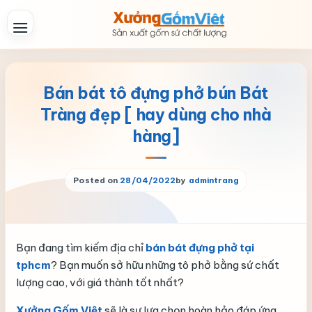
Skip
to
content
Bán bát tô đựng phở bún Bát
Tràng đẹp [ hay dùng cho nhà
hàng]
Posted on
28/04/2022
by
admintrang
Bạn đang tìm kiếm địa chỉ
bán bát đựng phở tại
tphcm
? Bạn muốn sở hữu những tô phở bằng sứ chất
lượng cao, với giá thành tốt nhất?
Xưởng Gốm Việt
sẽ là sự lựa chọn hoàn hảo đáp ứng