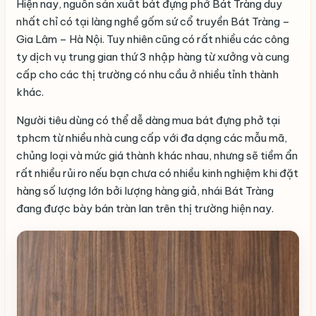
Hiện nay, nguồn sản xuất bát đựng phở Bát Tràng duy
nhất chỉ có tại làng nghề gốm sứ cổ truyền Bát Tràng –
Gia Lâm – Hà Nội. Tuy nhiên cũng có rất nhiều các công
ty dịch vụ trung gian thứ 3 nhập hàng từ xưởng và cung
cấp cho các thị trường có nhu cầu ở nhiều tỉnh thành
khác.
Người tiêu dùng có thể dễ dàng mua bát đựng phở tại
tphcm từ nhiều nhà cung cấp với đa dạng các mẫu mã,
chủng loại và mức giá thành khác nhau, nhưng sẽ tiềm ẩn
rất nhiều rủi ro nếu bạn chưa có nhiều kinh nghiệm khi đặt
hàng số lượng lớn bởi lượng hàng giả, nhái Bát Tràng
đang được bày bán tràn lan trên thị trường hiện nay.