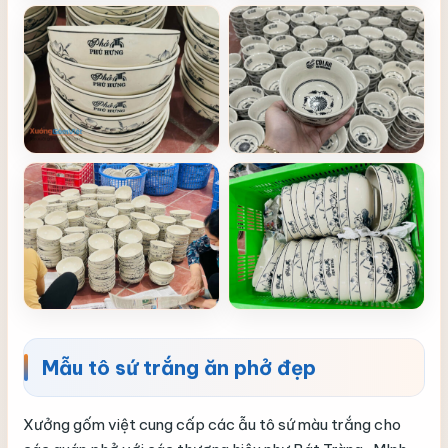
Mẫu tô sứ trắng ăn phở đẹp
Xưởng gốm việt cung cấp các ẫu tô sứ màu trắng cho