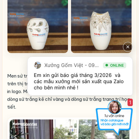
Xác định mẫu lọ hoa làm quà tặng
Xưởng Gốm Việt - 094.1900.823
ONLINE
Em xin gửi báo giá tháng 3/2026  và 
Men sứ trắng được biết đến là dòng men phổ biến nhất
các mẫu xưởng mới sản xuất qua Zalo 
trên thị trường, chuyên dùng cho các sản phẩm quà tặng
cho bên mình nhé ! 
in logo. Màu men này có 3 loại bao gồm dòng sứ trắng,
dòng sứ trắng kẻ chỉ vàng và dòng sứ trắng trang trí họa
1
tiết.