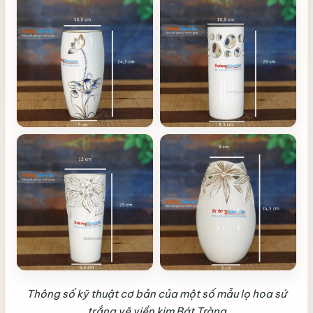
Thông số kỹ thuật cơ bản của một số mẫu lọ hoa sứ
trắng vẽ viền kim Bát Tràng