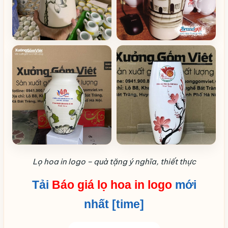
Lọ hoa in logo – quà tặng ý nghĩa, thiết thực
Tải
Báo giá lọ hoa in logo
mới
nhất [time]