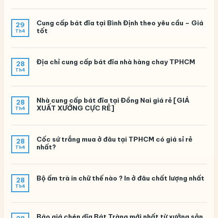
Cung cấp bát đĩa tại Bình Định theo yêu cầu – Giá
29
tốt
Th4
Địa chỉ cung cấp bát đĩa nhà hàng chay TPHCM
28
Th4
Nhà cung cấp bát đĩa tại Đồng Nai giá rẻ [GIÁ
28
XUẤT XƯỞNG CỰC RẺ]
Th4
Cốc sứ trắng mua ở đâu tại TPHCM có giá sỉ rẻ
28
nhất?
Th4
Bộ ấm trà in chữ thế nào ? In ở đâu chất lượng nhất
28
Th4
Báo giá chén dĩa Bát Tràng mới nhất từ xưởng sản