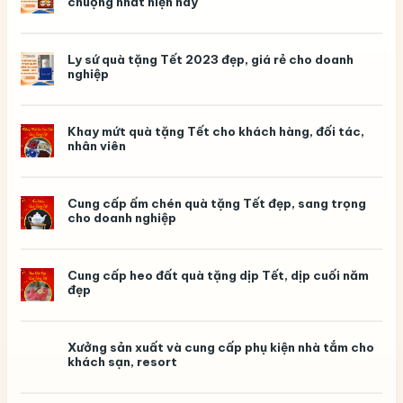
chuộng nhất hiện nay
trường
ý
nghĩa,
in
logo
Ly sứ quà tặng Tết 2023 đẹp, giá rẻ cho doanh
theo
nghiệp
yêu
cầu
Khay mứt quà tặng Tết cho khách hàng, đối tác,
nhân viên
Cung cấp ấm chén quà tặng Tết đẹp, sang trọng
cho doanh nghiệp
Cung cấp heo đất quà tặng dịp Tết, dịp cuối năm
đẹp
Xưởng sản xuất và cung cấp phụ kiện nhà tắm cho
khách sạn, resort