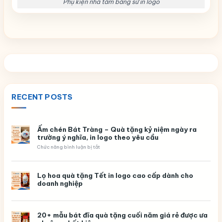
Phụ kiện nhà tắm bằng sứ in logo
RECENT POSTS
Ấm chén Bát Tràng – Quà tặng kỷ niệm ngày ra
trường ý nghĩa, in logo theo yêu cầu
ở
Chức năng bình luận bị tắt
Ấm
chén
Bát
Tràng
Lọ hoa quà tặng Tết in logo cao cấp dành cho
–
doanh nghiệp
Quà
tặng
kỷ
niệm
ngày
20+ mẫu bát đĩa quà tặng cuối năm giá rẻ được ưa
ra