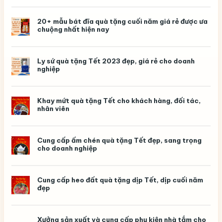
kỷ
niệm
ngày
20+ mẫu bát đĩa quà tặng cuối năm giá rẻ được ưa
ra
chuộng nhất hiện nay
trường
ý
nghĩa,
in
logo
Ly sứ quà tặng Tết 2023 đẹp, giá rẻ cho doanh
theo
nghiệp
yêu
cầu
Khay mứt quà tặng Tết cho khách hàng, đối tác,
nhân viên
Cung cấp ấm chén quà tặng Tết đẹp, sang trọng
cho doanh nghiệp
Cung cấp heo đất quà tặng dịp Tết, dịp cuối năm
đẹp
Xưởng sản xuất và cung cấp phụ kiện nhà tắm cho