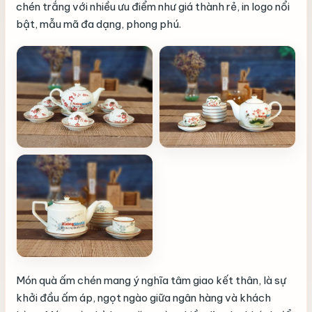
chén trắng với nhiều ưu điểm như giá thành rẻ, in logo nổi
bật, mẫu mã đa dạng, phong phú.
Món quà ấm chén mang ý nghĩa tâm giao kết thân, là sự
khởi đầu ấm áp, ngọt ngào giữa ngân hàng và khách