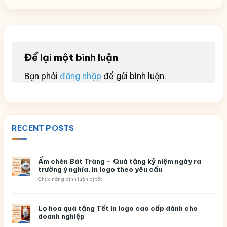
Để lại một bình luận
Bạn phải
đăng nhập
để gửi bình luận.
RECENT POSTS
Ấm chén Bát Tràng – Quà tặng kỷ niệm ngày ra
trường ý nghĩa, in logo theo yêu cầu
ở
Chức năng bình luận bị tắt
Ấm
chén
Bát
Tràng
Lọ hoa quà tặng Tết in logo cao cấp dành cho
–
doanh nghiệp
Quà
tặng