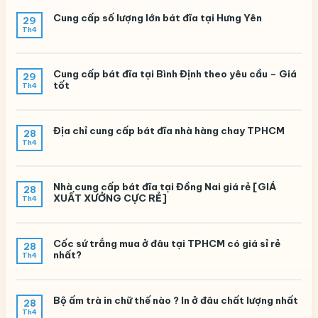
Cung cấp số lượng lớn bát đĩa tại Hưng Yên
29
Th4
Cung cấp bát đĩa tại Bình Định theo yêu cầu – Giá
29
tốt
Th4
Địa chỉ cung cấp bát đĩa nhà hàng chay TPHCM
28
Th4
Nhà cung cấp bát đĩa tại Đồng Nai giá rẻ [GIÁ
28
XUẤT XƯỞNG CỰC RẺ]
Th4
Cốc sứ trắng mua ở đâu tại TPHCM có giá sỉ rẻ
28
nhất?
Th4
Bộ ấm trà in chữ thế nào ? In ở đâu chất lượng nhất
28
Th4