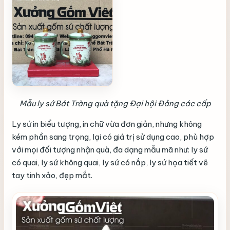
Mẫu ly sứ Bát Tràng quà tặng Đại hội Đảng các cấp
Ly sứ in biểu tượng, in chữ vừa đơn giản, nhưng không
kém phần sang trọng, lại có giá trị sử dụng cao, phù hợp
với mọi đối tượng nhận quà, đa dạng mẫu mã như: ly sứ
có quai, ly sứ không quai, ly sứ có nắp, ly sứ họa tiết vẽ
tay tinh xảo, đẹp mắt.