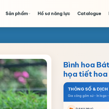
Sản phẩm
Hồ sơ năng lực
Catalogue
Bình hoa Bát
họa tiết ho
THÔNG SỐ & DỊCH