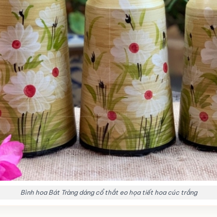
Bình hoa Bát Tràng dáng cổ thắt eo họa tiết hoa cúc trắng