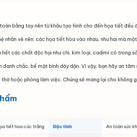
oàn bằng tay nên từ khâu tạo hình cho đến họa tiết đều đ
hệ nhân vẽ nên, các họa tiết hòa vào nhau, như hai mà một
 hết các chất độc hại như chì, kim loại, cadimi có trong 
 đanh chắc, bề mặt bình dày dặn. Vì vậy, bạn hãy an tâm
 thờ hoặc phòng làm việc. Chúng sẽ mang lại cho không g
phẩm
ọa tiết hoa cúc trắng
Đặc tính
An toàn sức kh