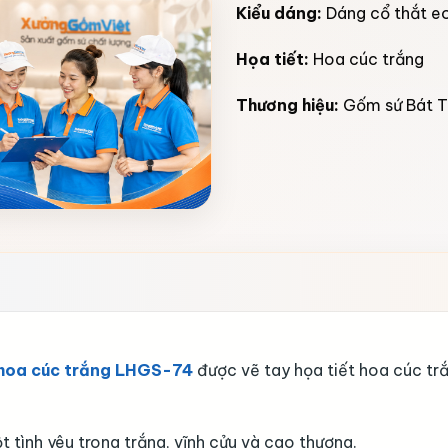
Kiểu dáng:
Dáng cổ thắt e
Họa tiết:
Hoa cúc trắng
Thương hiệu:
Gốm sứ Bát T
t hoa cúc trắng LHGS-74
được vẽ tay họa tiết hoa cúc trắ
tình yêu trong trắng, vĩnh cửu và cao thượng.