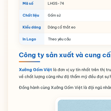
Mã số
LHGS-74
Chất liệu
Gốm sứ
Kiểu dáng
Dáng cổ thắt eo
In Logo
Theo yêu cầu
Công ty sản xuất và cung cấ
Xưởng Gốm Việt
là đơn vị uy tín nhất trên thị
về chất lượng cũng như độ thẩm mỹ đều đạt sự h
Đồng hành cùng Xưởng Gốm Việt là đội ngũ nhân 