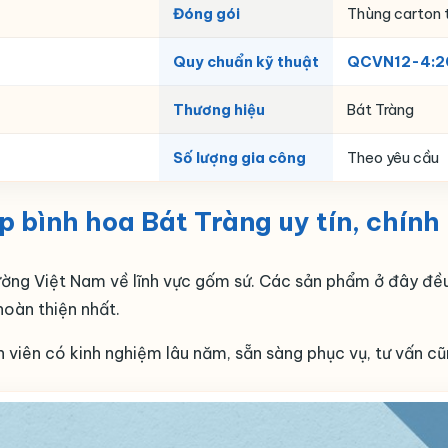
Đóng gói
Thùng carton t
Quy chuẩn kỹ thuật
QCVN12-4:2
Thương hiệu
Bát Tràng
Số lượng gia công
Theo yêu cầu
p bình hoa Bát Tràng uy tín, chính
 trường Việt Nam về lĩnh vực gốm sứ. Các sản phẩm ở đây đ
oàn thiện nhất.
viên có kinh nghiệm lâu năm, sẵn sàng phục vụ, tư vấn c