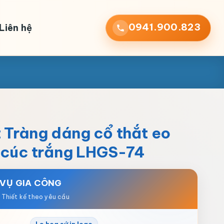
0941.900.823
Liên hệ
 Tràng dáng cổ thắt eo
a cúc trắng LHGS-74
 VỤ GIA CÔNG