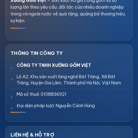
Xưởng Gốm Việt
– Sản xuất và gia công gốm sứ số
lượng lớn theo yêu cầu, đối tác của nhiều doanh nghiệp
trong và ngoài nước về quà tặng, quảng bá thương hiệu,
sự kiện.
CÔNG TY TNHH XƯỞNG GỐM VIỆT
Lô A2, Khu sản xuất làng nghề Bát Tràng, Xã Bát
Tràng, Huyện Gia Lâm, Thành phố Hà Nội, Việt Nam
Mã số thuế: 0108836921
Đại diện pháp luật: Nguyễn Cảnh Hùng