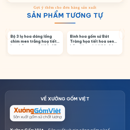
SẢN PHẨM TƯƠNG TỰ
Bộ 3 lọ hoa dáng lồng
Bình hoa gốm sứ Bát
chim men trắng hoạ tiết
Tràng họa tiết hoa sen
hoa hồng cam LHGS-27
hồng lá xanh LHGS-04