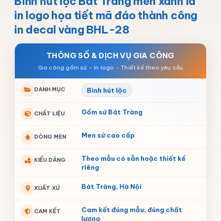
Bình hút lộc Bát Tràng men xanh lá
in logo họa tiết mã đáo thành công
in decal vàng BHL-28
THÔNG SỐ & DỊCH VỤ GIA CÔNG
DANH MỤC
Bình hút lộc
Gốm sứ Bát Tràng
CHẤT LIỆU
Men sứ cao cấp
DÒNG MEN
Theo mẫu có sẵn hoặc thiết kế
KIỂU DÁNG
riêng
Bát Tràng, Hà Nội
XUẤT XỨ
Cam kết đúng mẫu, đúng chất
CAM KẾT
lượng