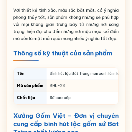
Với thiết kế tinh xảo, màu sắc bắt mắt, có ý nghĩa
phong thủy tốt, sản phẩm không những sẽ phù hợp
với mọi không gian trưng bày từ những nơi sang
trọng, hiện đại cho đến những nơi mộc mạc, cổ điển
mà còn là một món quà mang nhiều ý nghĩa tốt đẹp.
Thông số kỹ thuật của sản phẩm
Tên
Bình hút lộc Bát Tràng men xanh lá in logo h
Mã sản phẩm
BHL-28
Chất liệu
Sứ cao cấp
Dòng men
Men xanh lá
Xưởng Gốm Việt – Đ
ơn vị chuyên
Họa tiết
Mã đáo thành công
cung cấp bình hút lộc gốm sứ Bát