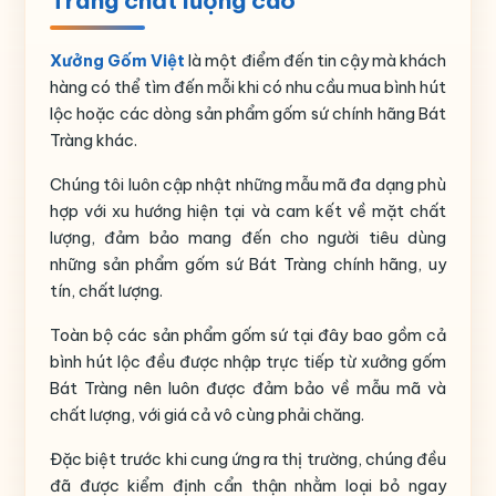
Tràng chất lượng cao
Thương hiệu
Bát Tràng
Xưởng Gốm Việt
là một điểm đến tin cậy mà khách
hàng có thể tìm đến mỗi khi có nhu cầu mua bình hút
lộc hoặc các dòng sản phẩm gốm sứ chính hãng Bát
Tràng khác.
Chúng tôi luôn cập nhật những mẫu mã đa dạng phù
hợp với xu hướng hiện tại và cam kết về mặt chất
lượng, đảm bảo mang đến cho người tiêu dùng
những sản phẩm gốm sứ Bát Tràng chính hãng, uy
tín, chất lượng.
Toàn bộ các sản phẩm gốm sứ tại đây bao gồm cả
bình hút lộc đều được nhập trực tiếp từ xưởng gốm
Bát Tràng nên luôn được đảm bảo về mẫu mã và
chất lượng, với giá cả vô cùng phải chăng.
Đặc biệt trước khi cung ứng ra thị trường, chúng đều
đã được kiểm định cẩn thận nhằm loại bỏ ngay