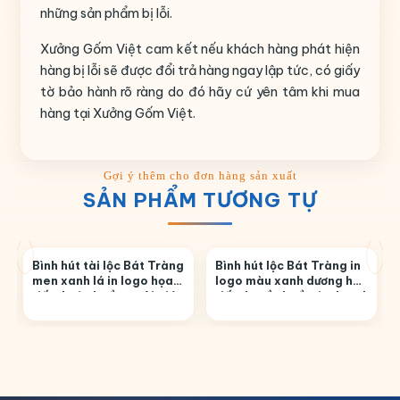
những sản phẩm bị lỗi.
Xưởng Gốm Việt cam kết nếu khách hàng phát hiện
hàng bị lỗi sẽ được đổi trả hàng ngay lập tức, có giấy
tờ bảo hành rõ ràng do đó hãy cứ yên tâm khi mua
hàng tại Xưởng Gốm Việt.
SẢN PHẨM TƯƠNG TỰ
Bình hút tài lộc Bát Tràng
Bình hút lộc Bát Tràng in
men xanh lá in logo họa
logo màu xanh dương họa
tiết thuận buồm xuôi gió
tiết thuyền buồm in decal
in decal vàng BHL-40
vàng BHL-03