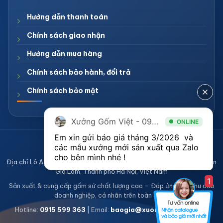
Hướng dẫn thanh toán
Chính sách giao nhận
Hướng dẫn mua hàng
Chính sách bảo hành, đổi trả
Chính sách bảo mật
Xưởng Gốm Việt - 094.1900.823
ONLINE
Em xin gửi báo giá tháng 3/2026  và 
CÔNG TY TNHH XƯỞNG GỐM VIỆT
các mẫu xưởng mới sản xuất qua Zalo 
Mã số thuế 0108836921
cho bên mình nhé ! 
Địa chỉ Lô A2, Khu sản xuất làng nghề Bát Tràng, Xã Bát Tràng, Huyện
Gia Lâm, Thành phố Hà Nội, Việt Nam
1
Sản xuất & cung cấp gốm sứ chất lượng cao – Đáp ứng mọi nhu cầu
doanh nghiệp, cá nhân trên toàn quốc
Hotline:
0915 599 363
| Email:
baogia@xuonggomviet.com