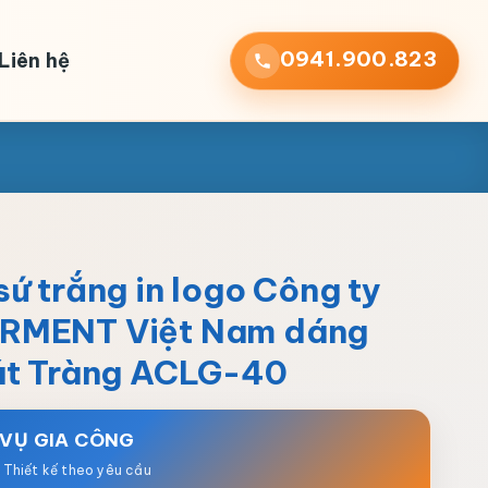
0941.900.823
Liên hệ
ứ trắng in logo Công ty
RMENT Việt Nam dáng
át Tràng ACLG-40
 VỤ GIA CÔNG