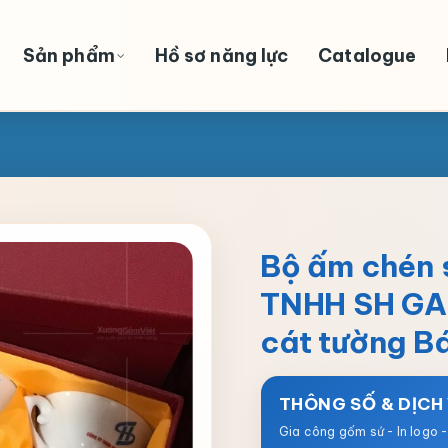
Sản phẩm
Hồ sơ năng lực
Catalogue
Bộ ấm chén s
TNHH SH GA
cát tường B
THÔNG SỐ & DỊCH