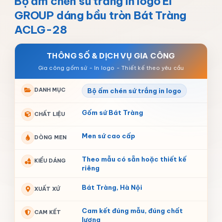
Bộ ấm chén sứ trắng in logo EI
GROUP dáng bầu tròn Bát Tràng
ACLG-28
THÔNG SỐ & DỊCH VỤ GIA CÔNG
DANH MỤC
Bộ ấm chén sứ trắng in logo
Gốm sứ Bát Tràng
CHẤT LIỆU
Men sứ cao cấp
DÒNG MEN
Theo mẫu có sẵn hoặc thiết kế
KIỂU DÁNG
riêng
Bát Tràng, Hà Nội
XUẤT XỨ
Cam kết đúng mẫu, đúng chất
CAM KẾT
lượng