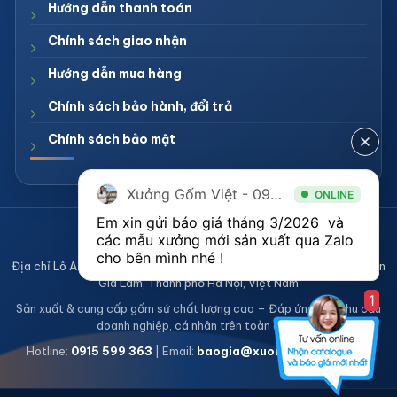
Hướng dẫn thanh toán
Chính sách giao nhận
Hướng dẫn mua hàng
Chính sách bảo hành, đổi trả
Chính sách bảo mật
Xưởng Gốm Việt - 094.1900.823
ONLINE
Em xin gửi báo giá tháng 3/2026  và 
CÔNG TY TNHH XƯỞNG GỐM VIỆT
các mẫu xưởng mới sản xuất qua Zalo 
Mã số thuế 0108836921
cho bên mình nhé ! 
Địa chỉ Lô A2, Khu sản xuất làng nghề Bát Tràng, Xã Bát Tràng, Huyện
Gia Lâm, Thành phố Hà Nội, Việt Nam
1
Sản xuất & cung cấp gốm sứ chất lượng cao – Đáp ứng mọi nhu cầu
doanh nghiệp, cá nhân trên toàn quốc
Hotline:
0915 599 363
| Email:
baogia@xuonggomviet.com