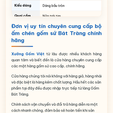
Kiểu dáng
Dáng bầu tròn
Quai cầm
Nửa trái tim
Đơn vị uy tín chuyên cung cấp bộ
Thể tích
ml
ấm chén gốm sứ Bát Tràng chính
Số lượng
1 ấm, 6 chén, 7 đĩa
hãng
Nguồn gốc
Gia Lâm- Bát Tràng- Hà Nội
Xưởng Gốm Việt
từ lâu được nhiều khách hàng
quan tâm và biết đến là cửa hàng chuyên cung cấp
các mặt hàng gốm sứ cao cấp, chính hãng.
Cửa hàng chúng tôi nói không với hàng giả, hàng nhái
và đặc biệt là hàng kém chất lượng. Hầu hết các sản
phẩm tại đây đều được nhập trực tiếp từ làng Gốm
Bát Tràng.
Chính sách vận chuyển và đổi trả hàng diễn ra một
cách nhanh chóng, đảm bảo sẽ hoàn tiền khi sản