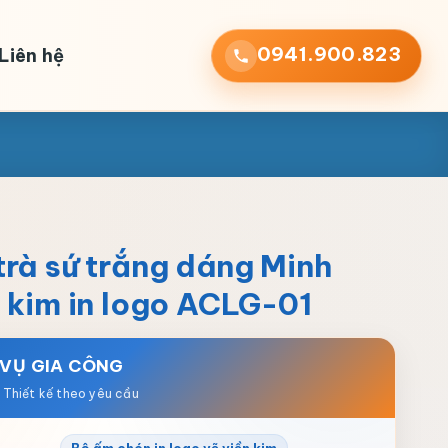
0941.900.823
Liên hệ
trà sứ trắng dáng Minh
 kim in logo ACLG-01
 VỤ GIA CÔNG