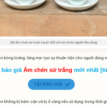
Bộ ấm chén an toàn tuyệt đối với sức khỏe người tiêu dùng
 bóng loáng, láng mịn tạo sự thuận tiện cho người dùng m
i báo giá
Ấm chén sứ trắng
mới nhất [t
TẢI BÁO GIÁ
 không bị bám cặn và bị ố vàng nếu sử dụng trong thời gia