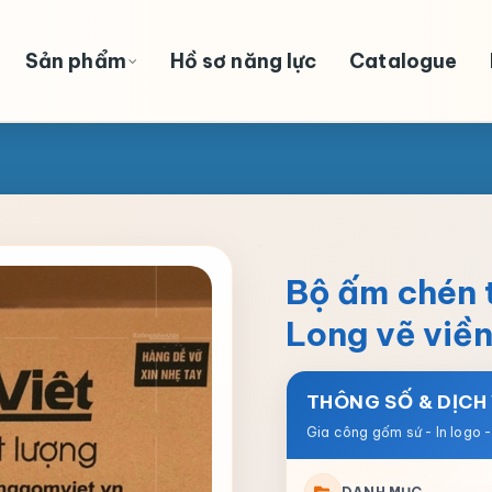
Sản phẩm
Hồ sơ năng lực
Catalogue
Bộ ấm chén 
Long vẽ viền
THÔNG SỐ & DỊCH