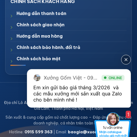
Hướng dẫn thanh toán
Chính sách giao nhận
Hướng dẫn mua hàng
Chính sách bảo hành, đổi trả
Chính sách bảo mật
Xưởng Gốm Việt - 094.1900.823
ONLINE
Em xin gửi báo giá tháng 3/2026  và 
CÔNG TY TNHH XƯỞNG GỐM VIỆT
các mẫu xưởng mới sản xuất qua Zalo 
Mã số thuế 0108836921
cho bên mình nhé ! 
Địa chỉ Lô A2, Khu sản xuất làng nghề Bát Tràng, Xã Bát Tràng, Huyện
Gia Lâm, Thành phố Hà Nội, Việt Nam
1
Sản xuất & cung cấp gốm sứ chất lượng cao – Đáp ứng mọi nhu cầu
doanh nghiệp, cá nhân trên toàn quốc
Hotline:
0915 599 363
| Email:
baogia@xuonggomviet.com