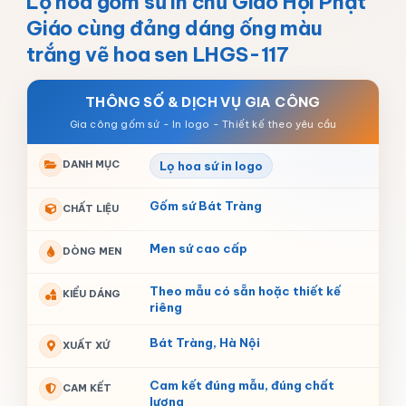
Lọ hoa gốm sứ in chữ Giáo Hội Phật
Giáo cùng đảng dáng ống màu
trắng vẽ hoa sen LHGS-117
THÔNG SỐ & DỊCH VỤ GIA CÔNG
DANH MỤC
Lọ hoa sứ in logo
Gốm sứ Bát Tràng
CHẤT LIỆU
Men sứ cao cấp
DÒNG MEN
Theo mẫu có sẵn hoặc thiết kế
KIỂU DÁNG
riêng
Bát Tràng, Hà Nội
XUẤT XỨ
Cam kết đúng mẫu, đúng chất
CAM KẾT
lượng