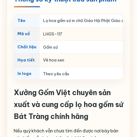
Tên
Lọ hoa gốm sứ in chữ Giáo Hội Phật Giáo cùng đ
Mã số
LHGS-117
Chất liệu
Gốm sứ
Họa tiết
Vẽ hoa sen
In logo
Theo yêu cầu
Xưởng Gốm Việt chuyên sản
xuất và cung cấp lọ hoa gốm sứ
Bát Tràng chính hãng
Nếu quý khách vẫn chưa tìm đến được nơi bày bán