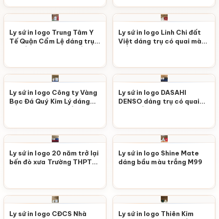
Ly sứ in logo Trung Tâm Y
Ly sứ in logo Linh Chi đất
Tế Quận Cẩm Lệ dáng trụ
Việt dáng trụ có quai màu
có nắp quai C màu trắng
trắng M103
M104
Ly sứ in logo Công ty Vàng
Ly sứ in logo DASAHI
Bạc Đá Quý Kim Lý dáng
DENSO dáng trụ có quai
trụ có quai màu trắng
màu trắng M101
M102
Ly sứ in logo 20 năm trở lại
Ly sứ in logo Shine Mate
bến đò xưa Trường THPT
dáng bầu màu trắng M99
Phạm Văn Đồng dáng vát
có quai màu trắng M100
Ly sứ in logo CĐCS Nhà
Ly sứ in logo Thiên Kim