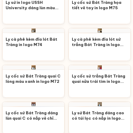
Ly sứ in logo USSH
Ly cốc sứ Bát Tràng họa
University dáng lùn màu
tiết vẽ tay in logo M75
xanh lá M76
Ly cà phê kèm đĩa lót Bát
Ly cà phê kèm đĩa lót sứ
Tràng in logo M74
trắng Bát Tràng in logo
M73
Ly cốc sứ Bát Tràng quai C
Ly cốc sứ trắng Bát Tràng
lòng màu xanh in logo M72
quai nửa trái tim in logo
M71
Ly cốc sứ Bát Tràng dáng
Ly sứ Bát Tràng dáng cao
lùn quai C có nắp vẽ chỉ
có túi lọc có nắp in logo
vàng có họa tiết M70
M69