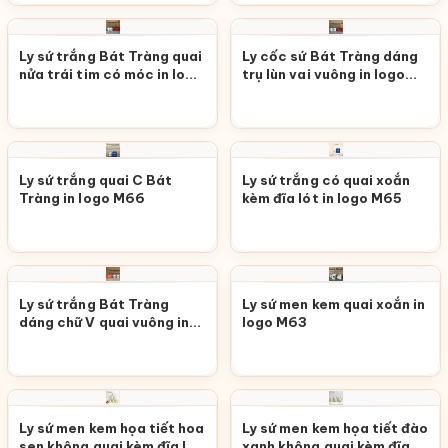
Ly sứ trắng Bát Tràng quai
Ly cốc sứ Bát Tràng dáng
nửa trái tim có móc in logo
trụ lùn vai vuông in logo
M68
M67
Ly sứ trắng quai C Bát
Ly sứ trắng có quai xoắn
Tràng in logo M66
kèm đĩa lót in logo M65
Ly sứ trắng Bát Tràng
Ly sứ men kem quai xoắn in
dáng chữ V quai vuông in
logo M63
logo M64
Ly sứ men kem họa tiết hoa
Ly sứ men kem họa tiết đào
sen không quai kèm đĩa lót
xanh không quai kèm đĩa