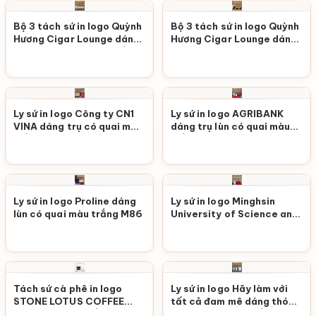
Bộ 3 tách sứ in logo Quỳnh
Bộ 3 tách sứ in logo Quỳnh
Hương Cigar Lounge dáng
Hương Cigar Lounge dáng
vát kèm đĩa lót màu trắng
vát kèm đĩa lót màu đen
M90
bóng M89
Ly sứ in logo Công ty CN1
Ly sứ in logo AGRIBANK
VINA dáng trụ có quai màu
dáng trụ lùn có quai màu
trắng M88
trắng họa tiết hoa lưới đỏ
M87
Ly sứ in logo Proline dáng
Ly sứ in logo Minghsin
lùn có quai màu trắng M86
University of Science and
Technology dáng trụ màu
trắng M85
Tách sứ cà phê in logo
Ly sứ in logo Hãy làm với
STONE LOTUS COFFEE
tất cả đam mê dáng thóp
dáng bầu màu trắng M84
quai vuông màu trắng M83