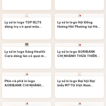
trắng M120
trụ có quai màu trắng M119
Ly sứ in logo TDP IELTS
Ly sứ in logo Hội Đồng
dáng trụ có quai màu
Hương Hải Phương tại Hà
trắng M118
Nội dáng trụ có quai màu
trắng M117
Ly sứ in logo Sáng Health
Ly sứ in logo AGRIBANK
Care dáng lùn có quai màu
CHI NHÁNH THỪA THIÊN
trắng M116
HUẾ dáng trụ có quai màu
trắng họa tiết hoa lưới đỏ
M115
Phin cà phê in logo
Ly sứ in logo Đại hội Đại
AGRIBANK CHI NHÁNH
biểu MTTQ Việt Nam
THỪA THIÊN HUẾ màu xanh
Phường Hòa Minh dáng bầu
họa tiết hoa mai M114
có nắp màu trắng M113