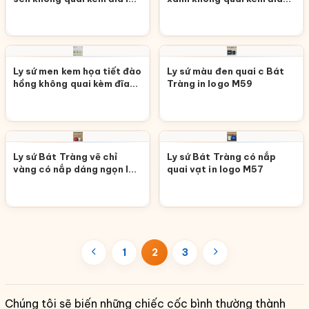
M62
lót M61
Ly sứ men kem họa tiết đào
Ly sứ màu đen quai c Bát
hồng không quai kèm đĩa
Tràng in logo M59
lót M60
Ly sứ Bát Tràng vẽ chỉ
Ly sứ Bát Tràng có nắp
vàng có nắp dáng ngọn lửa
quai vạt in logo M57
in logo M58
1
2
3
Chúng tôi sẽ biến những chiếc cốc bình thường thành