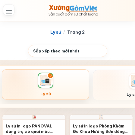
Skip
to
content
Ly sứ
/
Trang 2
Ly sứ
Ly 
Ly sứ in logo PANOVAL
Ly sứ in logo Phòng Khám
dáng trụ có quai màu
Đa Khoa Hương Sơn dáng