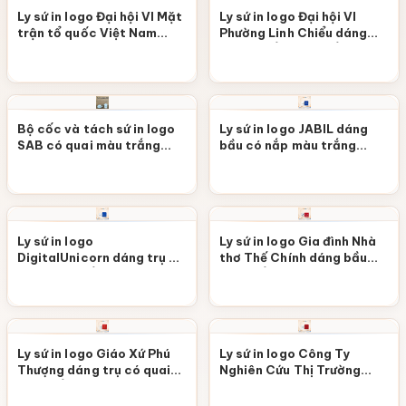
Ly sứ in logo Đại hội VI Mặt
Ly sứ in logo Đại hội VI
trận tổ quốc Việt Nam
Phường Linh Chiểu dáng
Phường Tam Bình dáng bầu
bầu có nắp màu trắng M111
có nắp màu trắng M112
Bộ cốc và tách sứ in logo
Ly sứ in logo JABIL dáng
SAB có quai màu trắng
bầu có nắp màu trắng
M110
M109
Ly sứ in logo
Ly sứ in logo Gia đình Nhà
DigitalUnicorn dáng trụ có
thơ Thế Chính dáng bầu
quai màu trắng M108
màu trắng họa tiết hoa
sen viền kim M107
Ly sứ in logo Giáo Xứ Phú
Ly sứ in logo Công Ty
Thượng dáng trụ có quai
Nghiên Cứu Thị Trường
màu trắng M106
dáng trụ có quai màu
trắng M105