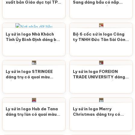
xuất bản Giáo dục tại TP.
Sang dáng bầu có nắp
Hồ Chí Minh dáng trụ có
chóp lửa màu trắng M97
quai màu trắng M98
Ly sứ in logo Nhà Khách
Bộ 6 cốc sứ in logo Công
Tỉnh Ủy Bình Định dáng bầu
ty TNHH Đức Tân Sài Gòn
có nắp chóp lửa màu trắng
dáng vát có quai màu
M96
trắng M95
Ly sứ in logo STRINGEE
Ly sứ in logo FOREIGN
dáng trụ có quai màu
TRADE UNIVERSITY dáng
trắng M94
vát có quai màu trắng M93
Ly sứ in logo Hub de Tana
Ly sứ in logo Merry
dáng trụ lùn có quai màu
Christmas dáng trụ có
đỏ vẽ hoa M92
quai màu trắng M91