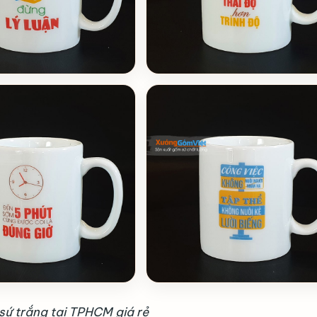
y sứ trắng tại TPHCM giá rẻ