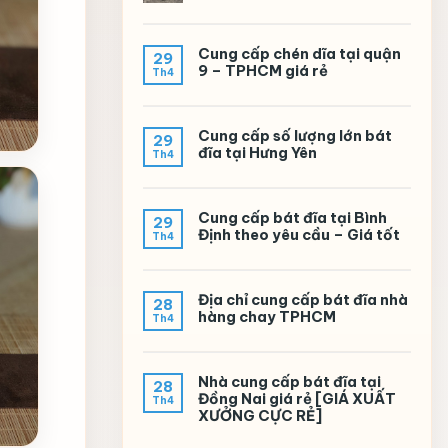
Cung cấp chén dĩa tại quận
29
9 – TPHCM giá rẻ
Th4
Cung cấp số lượng lớn bát
29
đĩa tại Hưng Yên
Th4
Cung cấp bát đĩa tại Bình
29
Định theo yêu cầu – Giá tốt
Th4
Địa chỉ cung cấp bát đĩa nhà
28
hàng chay TPHCM
Th4
Nhà cung cấp bát đĩa tại
28
Đồng Nai giá rẻ [GIÁ XUẤT
Th4
XƯỞNG CỰC RẺ]