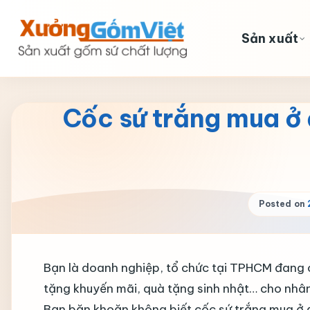
Skip
to
Sản xuất
content
Cốc sứ trắng mua ở 
Posted on
Bạn là doanh nghiệp, tổ chức tại TPHCM đang c
tặng khuyến mãi, quà tặng sinh nhật… cho nhân
Bạn băn khoăn không biết cốc sứ trắng mua ở đ