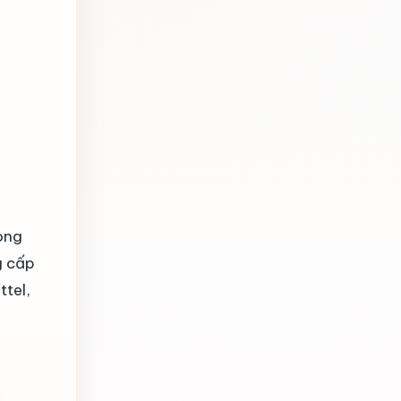
ong
g cấp
ttel,