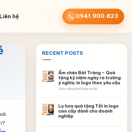
0941.900.823
Liên hệ
ẻ
RECENT POSTS
Ấm chén Bát Tràng – Quà
tặng kỷ niệm ngày ra trường
ý nghĩa, in logo theo yêu cầu
ở
Chức năng bình luận bị tắt
Ấm
chén
Bát
Lọ hoa quà tặng Tết in logo
Tràng
–
cao cấp dành cho doanh
quà
Quà
nghiệp
tặng
h?
kỷ
niệm
ngày
ốm