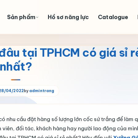
Sản phẩm
Hồ sơ năng lực
Catalogue
đâu tại TPHCM có giá sỉ r
nhất?
28/04/2022
by
admintrang
ó nhu cầu đặt hàng số lượng lớn cốc sứ trắng để làm 
 viên, đối tác, khách hàng hay người lao động của mìn
âu tại TPHCM có giá sỉ rẻ nhất? Hãy đến với
Xưởng G