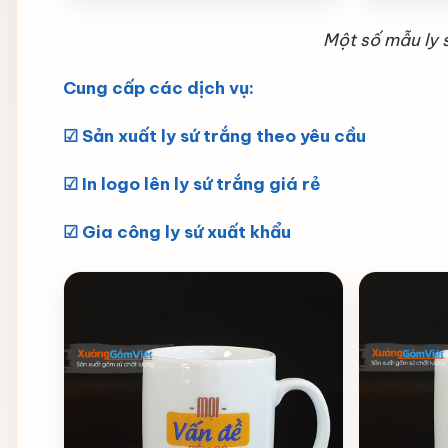
Một số mẫu ly 
Cung cấp các dịch vụ:
☑ Sản xuất ly sứ trắng theo yêu cầu
☑ In logo lên ly sứ trắng giá rẻ
☑ Gia công ly sứ xuất khẩu