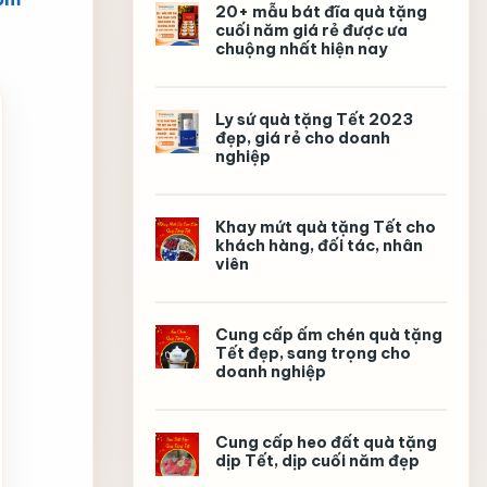
ra
20+ mẫu bát đĩa quà tặng
trường
cuối năm giá rẻ được ưa
ý
chuộng nhất hiện nay
nghĩa,
in
logo
theo
yêu
Ly sứ quà tặng Tết 2023
cầu
đẹp, giá rẻ cho doanh
nghiệp
Khay mứt quà tặng Tết cho
khách hàng, đối tác, nhân
viên
Cung cấp ấm chén quà tặng
Tết đẹp, sang trọng cho
doanh nghiệp
Cung cấp heo đất quà tặng
dịp Tết, dịp cuối năm đẹp