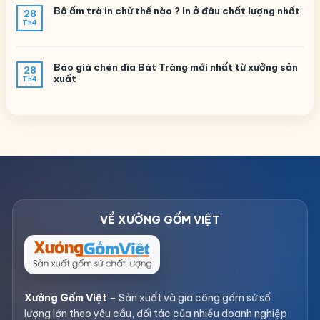
Bộ ấm trà in chữ thế nào ? In ở đâu chất lượng nhất
28
Th4
Báo giá chén dĩa Bát Tràng mới nhất từ xưởng sản
28
xuất
Th4
Xưởng Gốm Việt
– Sản xuất và gia công gốm sứ số
lượng lớn theo yêu cầu, đối tác của nhiều doanh nghiệp