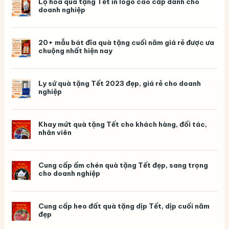
Lọ hoa quà tặng Tết in logo cao cấp dành cho
–
doanh nghiệp
Quà
tặng
kỷ
niệm
ngày
20+ mẫu bát đĩa quà tặng cuối năm giá rẻ được ưa
ra
chuộng nhất hiện nay
trường
ý
nghĩa,
in
logo
Ly sứ quà tặng Tết 2023 đẹp, giá rẻ cho doanh
theo
nghiệp
yêu
cầu
Khay mứt quà tặng Tết cho khách hàng, đối tác,
nhân viên
Cung cấp ấm chén quà tặng Tết đẹp, sang trọng
cho doanh nghiệp
Cung cấp heo đất quà tặng dịp Tết, dịp cuối năm
đẹp