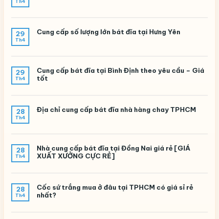
Th4
Cung cấp số lượng lớn bát đĩa tại Hưng Yên
29
Th4
Cung cấp bát đĩa tại Bình Định theo yêu cầu – Giá
29
tốt
Th4
Địa chỉ cung cấp bát đĩa nhà hàng chay TPHCM
28
Th4
Nhà cung cấp bát đĩa tại Đồng Nai giá rẻ [GIÁ
28
XUẤT XƯỞNG CỰC RẺ]
Th4
Cốc sứ trắng mua ở đâu tại TPHCM có giá sỉ rẻ
28
nhất?
Th4