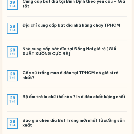
Cung cấp bát đĩa tại Bình Định theo yêu cầu – Giá
29
tốt
Th4
Địa chỉ cung cấp bát đĩa nhà hàng chay TPHCM
28
Th4
Nhà cung cấp bát đĩa tại Đồng Nai giá rẻ [GIÁ
28
XUẤT XƯỞNG CỰC RẺ]
Th4
Cốc sứ trắng mua ở đâu tại TPHCM có giá sỉ rẻ
28
nhất?
Th4
Bộ ấm trà in chữ thế nào ? In ở đâu chất lượng nhất
28
Th4
Báo giá chén dĩa Bát Tràng mới nhất từ xưởng sản
28
xuất
Th4