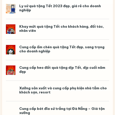
in
logo
Ly sứ quà tặng Tết 2023 đẹp, giá rẻ cho doanh
theo
nghiệp
yêu
cầu
Khay mứt quà tặng Tết cho khách hàng, đối tác,
nhân viên
Cung cấp ấm chén quà tặng Tết đẹp, sang trọng
cho doanh nghiệp
Cung cấp heo đất quà tặng dịp Tết, dịp cuối năm
đẹp
Xưởng sản xuất và cung cấp phụ kiện nhà tắm cho
khách sạn, resort
Cung cấp bát đĩa sứ trắng tại Đà Nẵng – Giá tận
xưởng