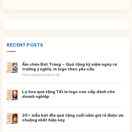
RECENT POSTS
Ấm chén Bát Tràng – Quà tặng kỷ niệm ngày ra
trường ý nghĩa, in logo theo yêu cầu
ở
Chức năng bình luận bị tắt
Ấm
chén
Bát
Tràng
Lọ hoa quà tặng Tết in logo cao cấp dành cho
–
doanh nghiệp
Quà
tặng
kỷ
niệm
ngày
20+ mẫu bát đĩa quà tặng cuối năm giá rẻ được ưa
ra
chuộng nhất hiện nay
trường
ý
nghĩa,