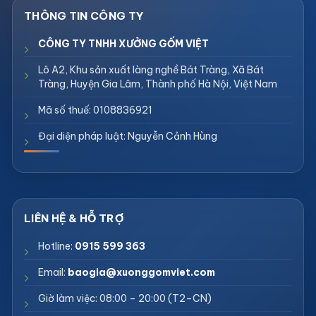
CÔNG TY TNHH XƯỞNG GỐM VIỆT
Lô A2, Khu sản xuất làng nghề Bát Tràng, Xã Bát
Tràng, Huyện Gia Lâm, Thành phố Hà Nội, Việt Nam
Mã số thuế: 0108836921
Đại diện pháp luật: Nguyễn Cảnh Hùng
Hotline:
0915 599 363
Email:
baogia@xuonggomviet.com
Giờ làm việc: 08:00 – 20:00 (T2–CN)