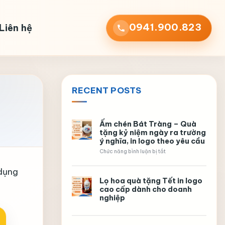
0941.900.823
Liên hệ
RECENT POSTS
Ấm chén Bát Tràng – Quà
tặng kỷ niệm ngày ra trường
ý nghĩa, in logo theo yêu cầu
ở
Chức năng bình luận bị tắt
Ấm
chén
 dụng
Bát
Lọ hoa quà tặng Tết in logo
Tràng
–
cao cấp dành cho doanh
Quà
nghiệp
tặng
kỷ
niệm
ngày