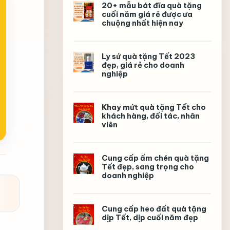
ra
20+ mẫu bát đĩa quà tặng
trường
cuối năm giá rẻ được ưa
ý
chuộng nhất hiện nay
nghĩa,
in
logo
theo
yêu
Ly sứ quà tặng Tết 2023
cầu
đẹp, giá rẻ cho doanh
nghiệp
Khay mứt quà tặng Tết cho
khách hàng, đối tác, nhân
viên
Cung cấp ấm chén quà tặng
Tết đẹp, sang trọng cho
doanh nghiệp
Cung cấp heo đất quà tặng
dịp Tết, dịp cuối năm đẹp