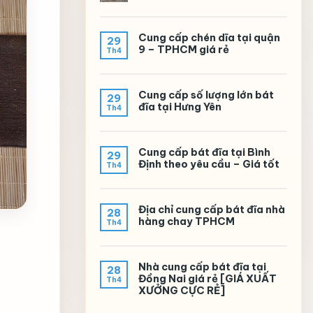
Cung cấp chén dĩa tại quận
29
9 – TPHCM giá rẻ
Th4
Cung cấp số lượng lớn bát
29
đĩa tại Hưng Yên
Th4
Cung cấp bát đĩa tại Bình
29
Định theo yêu cầu – Giá tốt
Th4
Địa chỉ cung cấp bát đĩa nhà
28
hàng chay TPHCM
Th4
Nhà cung cấp bát đĩa tại
28
Đồng Nai giá rẻ [GIÁ XUẤT
Th4
XƯỞNG CỰC RẺ]