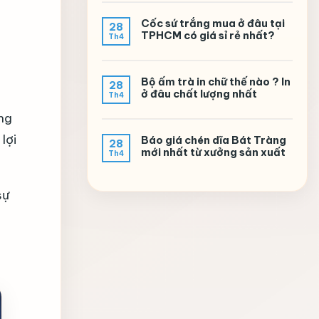
Cốc sứ trắng mua ở đâu tại
28
TPHCM có giá sỉ rẻ nhất?
Th4
Bộ ấm trà in chữ thế nào ? In
28
ở đâu chất lượng nhất
Th4
ng
lợi
Báo giá chén dĩa Bát Tràng
28
mới nhất từ xưởng sản xuất
Th4
sự