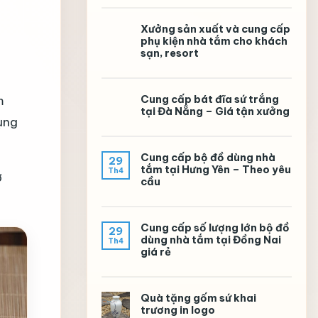
Xưởng sản xuất và cung cấp
phụ kiện nhà tắm cho khách
sạn, resort
Cung cấp bát đĩa sứ trắng
m
tại Đà Nẵng – Giá tận xưởng
ụng
Cung cấp bộ đồ dùng nhà
29
tắm tại Hưng Yên – Theo yêu
Th4
ở
cầu
Cung cấp số lượng lớn bộ đồ
29
dùng nhà tắm tại Đồng Nai
Th4
giá rẻ
Quà tặng gốm sứ khai
trương in logo