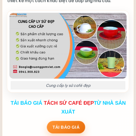
thiết kế một cách khác biệt để đáp ứng nhu cầu.
Cung cấp ly sứ café đẹp
TẢI BÁO GIÁ
TÁCH SỨ CAFÉ ĐẸP
TỪ NHÀ SẢN
XUẤT
TẢI BÁO GIÁ