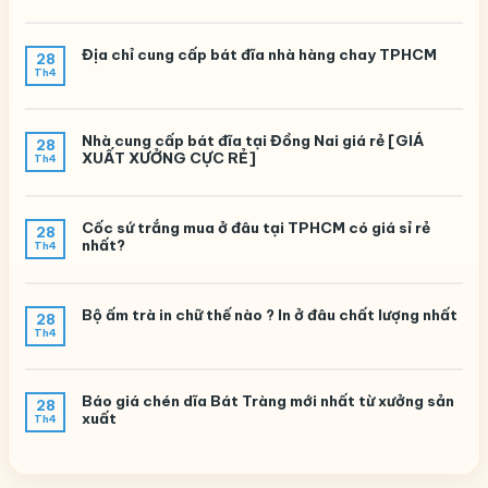
Địa chỉ cung cấp bát đĩa nhà hàng chay TPHCM
28
Th4
Nhà cung cấp bát đĩa tại Đồng Nai giá rẻ [GIÁ
28
XUẤT XƯỞNG CỰC RẺ]
Th4
Cốc sứ trắng mua ở đâu tại TPHCM có giá sỉ rẻ
28
nhất?
Th4
Bộ ấm trà in chữ thế nào ? In ở đâu chất lượng nhất
28
Th4
Báo giá chén dĩa Bát Tràng mới nhất từ xưởng sản
28
xuất
Th4