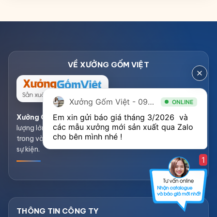
Xưởng Gốm Việt - 094.1900.823
ONLINE
Em xin gửi báo giá tháng 3/2026  và 
Xưởng Gốm Việt
– Sản xuất và gia công gốm sứ số
các mẫu xưởng mới sản xuất qua Zalo 
lượng lớn theo yêu cầu, đối tác của nhiều doanh nghiệp
cho bên mình nhé ! 
trong và ngoài nước về quà tặng, quảng bá thương hiệu,
sự kiện.
1