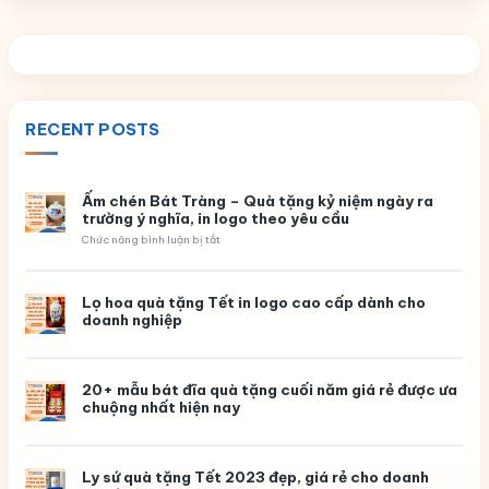
RECENT POSTS
Ấm chén Bát Tràng – Quà tặng kỷ niệm ngày ra
trường ý nghĩa, in logo theo yêu cầu
ở
Chức năng bình luận bị tắt
Ấm
chén
Bát
Tràng
Lọ hoa quà tặng Tết in logo cao cấp dành cho
–
doanh nghiệp
Quà
tặng
kỷ
niệm
ngày
20+ mẫu bát đĩa quà tặng cuối năm giá rẻ được ưa
ra
chuộng nhất hiện nay
trường
ý
nghĩa,
in
logo
Ly sứ quà tặng Tết 2023 đẹp, giá rẻ cho doanh
theo