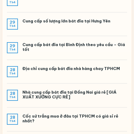
Th4
Cung cấp số lượng lớn bát đĩa tại Hưng Yên
29
Th4
Cung cấp bát đĩa tại Bình Định theo yêu cầu – Giá
29
tốt
Th4
Địa chỉ cung cấp bát đĩa nhà hàng chay TPHCM
28
Th4
Nhà cung cấp bát đĩa tại Đồng Nai giá rẻ [GIÁ
28
XUẤT XƯỞNG CỰC RẺ]
Th4
Cốc sứ trắng mua ở đâu tại TPHCM có giá sỉ rẻ
28
nhất?
Th4