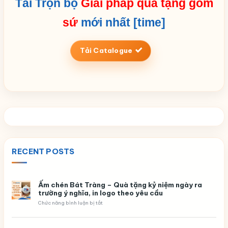
Tải Trọn bộ
Giải pháp quà tặng gốm
sứ
mới nhất [time]
Tải Catalogue
RECENT POSTS
Ấm chén Bát Tràng – Quà tặng kỷ niệm ngày ra
trường ý nghĩa, in logo theo yêu cầu
ở
Chức năng bình luận bị tắt
Ấm
chén
Bát