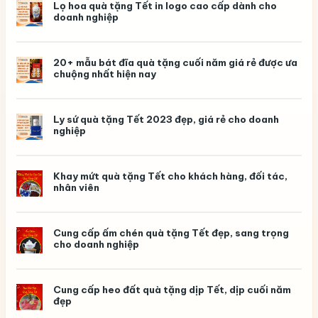
Tràng
Lọ hoa quà tặng Tết in logo cao cấp dành cho
–
doanh nghiệp
Quà
tặng
kỷ
niệm
ngày
20+ mẫu bát đĩa quà tặng cuối năm giá rẻ được ưa
ra
chuộng nhất hiện nay
trường
ý
nghĩa,
in
logo
Ly sứ quà tặng Tết 2023 đẹp, giá rẻ cho doanh
theo
nghiệp
yêu
cầu
Khay mứt quà tặng Tết cho khách hàng, đối tác,
nhân viên
Cung cấp ấm chén quà tặng Tết đẹp, sang trọng
cho doanh nghiệp
Cung cấp heo đất quà tặng dịp Tết, dịp cuối năm
đẹp