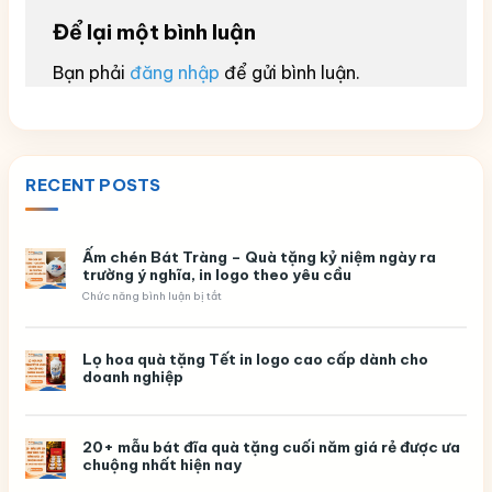
Để lại một bình luận
Bạn phải
đăng nhập
để gửi bình luận.
RECENT POSTS
Ấm chén Bát Tràng – Quà tặng kỷ niệm ngày ra
trường ý nghĩa, in logo theo yêu cầu
ở
Chức năng bình luận bị tắt
Ấm
chén
Bát
Tràng
Lọ hoa quà tặng Tết in logo cao cấp dành cho
–
doanh nghiệp
Quà
tặng
kỷ
niệm
ngày
20+ mẫu bát đĩa quà tặng cuối năm giá rẻ được ưa
ra
chuộng nhất hiện nay
trường
ý