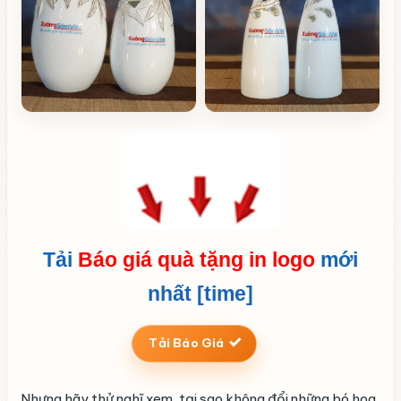
Tải
Báo giá quà tặng in logo
mới
nhất [time]
Tải Báo Giá
Nhưng hãy thử nghĩ xem, tại sao không đổi những bó hoa