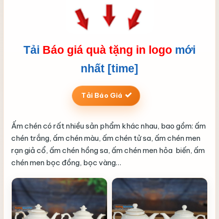
Tải
Báo giá quà tặng in logo
mới
nhất [time]
Tải Báo Giá
Ấm chén có rất nhiều sản phẩm khác nhau, bao gồm: ấm
chén trắng, ấm chén màu, ấm chén tử sa, ấm chén men
rạn giả cổ, ấm chén hồng sa, ấm chén men hỏa biến, ấm
chén men bọc đồng, bọc vàng…