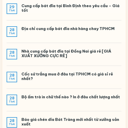
Cung cấp bát đĩa tại Bình Định theo yêu cầu – Giá
29
tốt
Th4
Địa chỉ cung cấp bát đĩa nhà hàng chay TPHCM
28
Th4
Nhà cung cấp bát đĩa tại Đồng Nai giá rẻ [GIÁ
28
XUẤT XƯỞNG CỰC RẺ]
Th4
Cốc sứ trắng mua ở đâu tại TPHCM có giá sỉ rẻ
28
nhất?
Th4
Bộ ấm trà in chữ thế nào ? In ở đâu chất lượng nhất
28
Th4
Báo giá chén dĩa Bát Tràng mới nhất từ xưởng sản
28
xuất
Th4