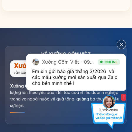
Xưởng Gốm Việt - 094.1900.823
ONLINE
Em xin gửi báo giá tháng 3/2026  và 
các mẫu xưởng mới sản xuất qua Zalo 
cho bên mình nhé ! 
Xưởng Gốm Việt
– Sản xuất và gia công gốm sứ số
lượng lớn theo yêu cầu, đối tác của nhiều doanh nghiệp
1
trong và ngoài nước về quà tặng, quảng bá thương hiệu,
sự kiện.