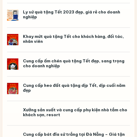
nghĩa,
in
logo
Ly sứ quà tặng Tết 2023 đẹp, giá rẻ cho doanh
theo
nghiệp
yêu
cầu
Khay mứt quà tặng Tết cho khách hàng, đối tác,
nhân viên
Cung cấp ấm chén quà tặng Tết đẹp, sang trọng
cho doanh nghiệp
Cung cấp heo đất quà tặng dịp Tết, dịp cuối năm
đẹp
Xưởng sản xuất và cung cấp phụ kiện nhà tắm cho
khách sạn, resort
Cung cấp bát đĩa sứ trắng tại Đà Nẵng – Giá tận