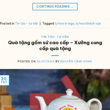
CONTINUE READING
→
Posted in
Tin tức- tư vấn
|
Tagged
lọ hoa in logo
,
lọ hoa khách sạn
TIN TỨC- TƯ VẤN
Quà tặng gốm sứ cao cấp – Xưởng cung
cấp quà tặng
POSTED ON
30/07/2019
BY
NGUYỄN CẢNH HÙNG
30
Th7