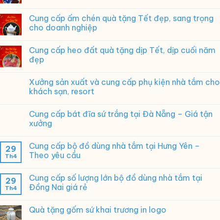
logo
theo
Cung cấp ấm chén quà tặng Tết đẹp, sang trọng
yêu
cho doanh nghiệp
cầu
Cung cấp heo đất quà tặng dịp Tết, dịp cuối năm
đẹp
Xưởng sản xuất và cung cấp phụ kiện nhà tắm cho
khách sạn, resort
Cung cấp bát đĩa sứ trắng tại Đà Nẵng – Giá tận
xưởng
Cung cấp bộ đồ dùng nhà tắm tại Hưng Yên –
29
Theo yêu cầu
Th4
Cung cấp số lượng lớn bộ đồ dùng nhà tắm tại
29
Đồng Nai giá rẻ
Th4
Quà tặng gốm sứ khai trương in logo