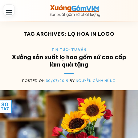
Skip
to
content
TAG ARCHIVES:
LỌ HOA IN LOGO
TIN TỨC- TƯ VẤN
Xưởng sản xuất lọ hoa gốm sứ cao cấp
làm quà tặng
POSTED ON
30/07/2019
BY
NGUYỄN CẢNH HÙNG
30
Th7