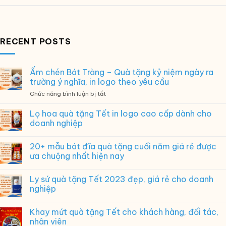
RECENT POSTS
Ấm chén Bát Tràng – Quà tặng kỷ niệm ngày ra
trường ý nghĩa, in logo theo yêu cầu
ở
Chức năng bình luận bị tắt
Ấm
chén
Lọ hoa quà tặng Tết in logo cao cấp dành cho
Bát
doanh nghiệp
Tràng
–
20+ mẫu bát đĩa quà tặng cuối năm giá rẻ được
Quà
tặng
ưa chuộng nhất hiện nay
kỷ
niệm
Ly sứ quà tặng Tết 2023 đẹp, giá rẻ cho doanh
ngày
nghiệp
ra
trường
ý
Khay mứt quà tặng Tết cho khách hàng, đối tác,
nghĩa,
nhân viên
in