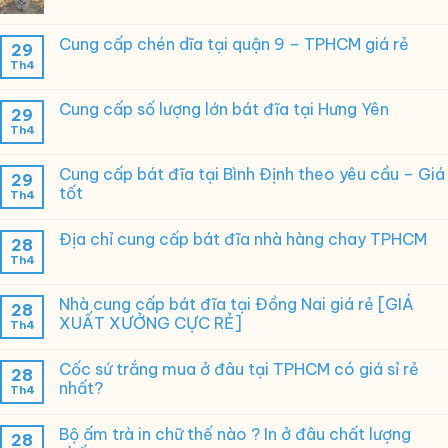
Cung cấp chén dĩa tại quận 9 – TPHCM giá rẻ
29
Th4
Cung cấp số lượng lớn bát đĩa tại Hưng Yên
29
Th4
Cung cấp bát đĩa tại Bình Định theo yêu cầu – Giá
29
tốt
Th4
Địa chỉ cung cấp bát đĩa nhà hàng chay TPHCM
28
Th4
Nhà cung cấp bát đĩa tại Đồng Nai giá rẻ [GIÁ
28
XUẤT XƯỞNG CỰC RẺ]
Th4
Cốc sứ trắng mua ở đâu tại TPHCM có giá sỉ rẻ
28
nhất?
Th4
Bộ ấm trà in chữ thế nào ? In ở đâu chất lượng
28