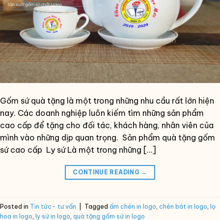
Gốm sứ quà tặng là một trong những nhu cầu rất lớn hiện
nay. Các doanh nghiệp luôn kiếm tìm những sản phẩm
cao cấp để tặng cho đối tác, khách hàng, nhân viên của
mình vào những dịp quan trọng. Sản phẩm quà tặng gốm
sứ cao cấp Ly sứ Là một trong những […]
CONTINUE READING
→
Posted in
Tin tức- tư vấn
|
Tagged
ấm chén in logo
,
chén bát in logo
,
lọ
hoa in logo
,
ly sứ in logo
,
quà tặng gốm sứ in logo