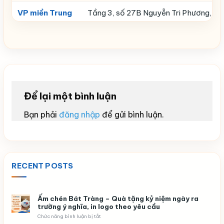
VP miền Trung
Tầng 3, số 27B Nguyễn Tri Phương, T
Để lại một bình luận
Bạn phải
đăng nhập
để gửi bình luận.
RECENT POSTS
Ấm chén Bát Tràng – Quà tặng kỷ niệm ngày ra
trường ý nghĩa, in logo theo yêu cầu
ở
Chức năng bình luận bị tắt
Ấm