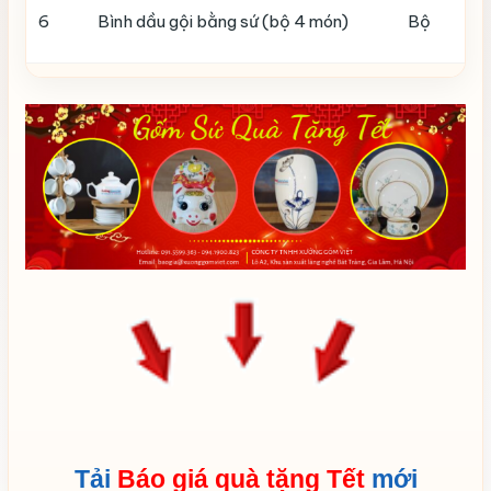
6
Bình dầu gội bằng sứ (bộ 4 món)
Bộ
7
Heo đất (size 15cm trở lên)
Con
8
Khay mứt sứ
Bộ
9
Lọ hoa
Chiếc
Tải
Báo giá quà tặng Tết
mới