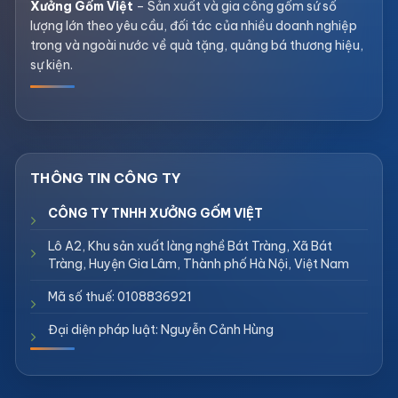
Xưởng Gốm Việt
– Sản xuất và gia công gốm sứ số
lượng lớn theo yêu cầu, đối tác của nhiều doanh nghiệp
trong và ngoài nước về quà tặng, quảng bá thương hiệu,
sự kiện.
CÔNG TY TNHH XƯỞNG GỐM VIỆT
Lô A2, Khu sản xuất làng nghề Bát Tràng, Xã Bát
Tràng, Huyện Gia Lâm, Thành phố Hà Nội, Việt Nam
Mã số thuế: 0108836921
Đại diện pháp luật: Nguyễn Cảnh Hùng