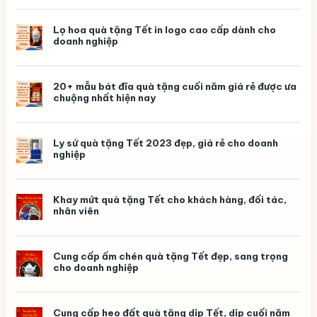
chén
Bát
Tràng
Lọ hoa quà tặng Tết in logo cao cấp dành cho
–
doanh nghiệp
Quà
tặng
kỷ
niệm
ngày
20+ mẫu bát đĩa quà tặng cuối năm giá rẻ được ưa
ra
chuộng nhất hiện nay
trường
ý
nghĩa,
in
logo
Ly sứ quà tặng Tết 2023 đẹp, giá rẻ cho doanh
theo
nghiệp
yêu
cầu
Khay mứt quà tặng Tết cho khách hàng, đối tác,
nhân viên
Cung cấp ấm chén quà tặng Tết đẹp, sang trọng
cho doanh nghiệp
Cung cấp heo đất quà tặng dịp Tết, dịp cuối năm