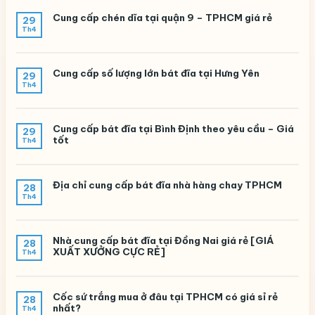
Cung cấp chén dĩa tại quận 9 – TPHCM giá rẻ
29
Th4
Cung cấp số lượng lớn bát đĩa tại Hưng Yên
29
Th4
Cung cấp bát đĩa tại Bình Định theo yêu cầu – Giá
29
tốt
Th4
Địa chỉ cung cấp bát đĩa nhà hàng chay TPHCM
28
Th4
Nhà cung cấp bát đĩa tại Đồng Nai giá rẻ [GIÁ
28
XUẤT XƯỞNG CỰC RẺ]
Th4
Cốc sứ trắng mua ở đâu tại TPHCM có giá sỉ rẻ
28
nhất?
Th4