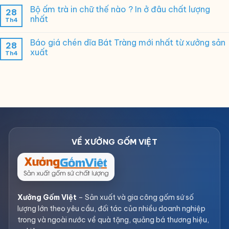
Bộ ấm trà in chữ thế nào ? In ở đâu chất lượng
28
nhất
Th4
Báo giá chén dĩa Bát Tràng mới nhất từ xưởng sản
28
xuất
Th4
Xưởng Gốm Việt
– Sản xuất và gia công gốm sứ số
lượng lớn theo yêu cầu, đối tác của nhiều doanh nghiệp
trong và ngoài nước về quà tặng, quảng bá thương hiệu,