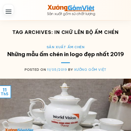
Skip
to
content
TAG ARCHIVES:
IN CHỮ LÊN BỘ ẤM CHÉN
SẢN XUẤT ẤM CHÉN
Những mẫu ấm chén in logo đẹp nhất 2019
POSTED ON
11/05/2019
BY
XƯỞNG GỐM VIỆT
11
Th5