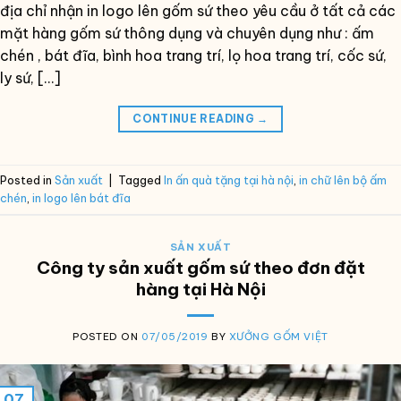
địa chỉ nhận in logo lên gốm sứ theo yêu cầu ở tất cả các
mặt hàng gốm sứ thông dụng và chuyên dụng như : ấm
chén , bát đĩa, bình hoa trang trí, lọ hoa trang trí, cốc sứ,
ly sứ, […]
CONTINUE READING
→
Posted in
Sản xuất
|
Tagged
In ấn quà tặng tại hà nội
,
in chữ lên bộ ấm
chén
,
in logo lên bát đĩa
SẢN XUẤT
Công ty sản xuất gốm sứ theo đơn đặt
hàng tại Hà Nội
POSTED ON
07/05/2019
BY
XƯỞNG GỐM VIỆT
07