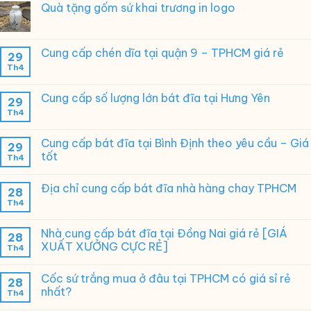
Quà tặng gốm sứ khai trương in logo
Cung cấp chén dĩa tại quận 9 – TPHCM giá rẻ
29
Th4
Cung cấp số lượng lớn bát đĩa tại Hưng Yên
29
Th4
Cung cấp bát đĩa tại Bình Định theo yêu cầu – Giá
29
tốt
Th4
Địa chỉ cung cấp bát đĩa nhà hàng chay TPHCM
28
Th4
Nhà cung cấp bát đĩa tại Đồng Nai giá rẻ [GIÁ
28
XUẤT XƯỞNG CỰC RẺ]
Th4
Cốc sứ trắng mua ở đâu tại TPHCM có giá sỉ rẻ
28
nhất?
Th4