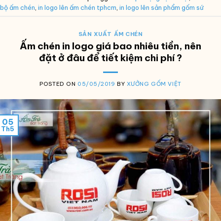
bộ ấm chén
,
in logo lên ấm chén tphcm
,
in logo lên sản phẩm gốm sứ
SẢN XUẤT ẤM CHÉN
Ấm chén in logo giá bao nhiêu tiền, nên
đặt ở đâu để tiết kiệm chi phí ?
POSTED ON
05/05/2019
BY
XƯỞNG GỐM VIỆT
05
Th5