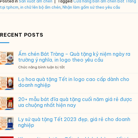
Posted in
Sản xuất ấm chén
|
Tagged
Cửa hàng bán ấm chén Bát Tràng
tại tphcm
,
in chữ lên bộ ấm chén
,
Nhận làm gốm sứ theo yêu cầu
RECENT POSTS
Ấm chén Bát Tràng – Quà tặng kỷ niệm ngày ra
trường ý nghĩa, in logo theo yêu cầu
ở
Chức năng bình luận bị tắt
Ấm
chén
Lọ hoa quà tặng Tết in logo cao cấp dành cho
Bát
doanh nghiệp
Tràng
–
20+ mẫu bát đĩa quà tặng cuối năm giá rẻ được
Quà
tặng
ưa chuộng nhất hiện nay
kỷ
niệm
Ly sứ quà tặng Tết 2023 đẹp, giá rẻ cho doanh
ngày
nghiệp
ra
trường
ý