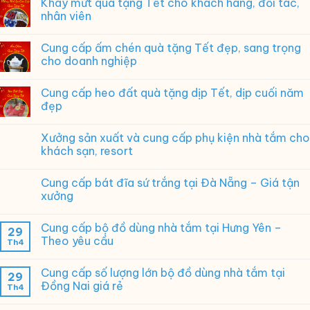
Khay mứt quà tặng Tết cho khách hàng, đối tác,
nghĩa,
nhân viên
in
logo
theo
Cung cấp ấm chén quà tặng Tết đẹp, sang trọng
yêu
cho doanh nghiệp
cầu
Cung cấp heo đất quà tặng dịp Tết, dịp cuối năm
đẹp
Xưởng sản xuất và cung cấp phụ kiện nhà tắm cho
khách sạn, resort
Cung cấp bát đĩa sứ trắng tại Đà Nẵng – Giá tận
xưởng
Cung cấp bộ đồ dùng nhà tắm tại Hưng Yên –
29
Theo yêu cầu
Th4
Cung cấp số lượng lớn bộ đồ dùng nhà tắm tại
29
Đồng Nai giá rẻ
Th4