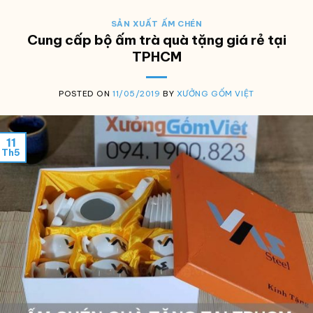
SẢN XUẤT ẤM CHÉN
Cung cấp bộ ấm trà quà tặng giá rẻ tại
TPHCM
POSTED ON
11/05/2019
BY
XƯỞNG GỐM VIỆT
11
Th5