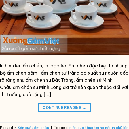
In hình lên ấm chén, in logo lên ấm chén đặc biệt là những
bộ ấm chén gốm, ấm chén sứ trắng có xuất sứ nguồn gốc
rõ ràng như ấm chén sứ Bát Tràng, ấm chén sứ Minh
Châu,ấm chén sứ Minh Long đã trở nên quen thuộc đối với
thị trường quà tặng […]
CONTINUE READING
→
Posted in
Sản xuất ấm chén
|
Tagged
In ấn quà tặng tại hà nội
,
in chữ lên