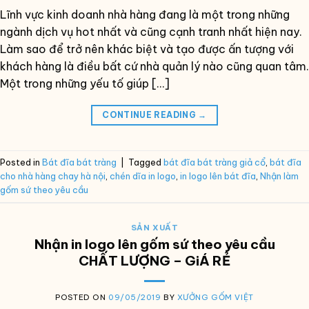
Lĩnh vực kinh doanh nhà hàng đang là một trong những
ngành dịch vụ hot nhất và cũng cạnh tranh nhất hiện nay.
Làm sao để trở nên khác biệt và tạo được ấn tượng với
khách hàng là điều bất cứ nhà quản lý nào cũng quan tâm.
Một trong những yếu tố giúp […]
CONTINUE READING
→
Posted in
Bát đĩa bát tràng
|
Tagged
bát đĩa bát tràng giả cổ
,
bát đĩa
cho nhà hàng chay hà nội
,
chén dĩa in logo
,
in logo lên bát đĩa
,
Nhận làm
gốm sứ theo yêu cầu
SẢN XUẤT
Nhận in logo lên gốm sứ theo yêu cầu
CHẤT LƯỢNG – GiÁ RẺ
POSTED ON
09/05/2019
BY
XƯỞNG GỐM VIỆT