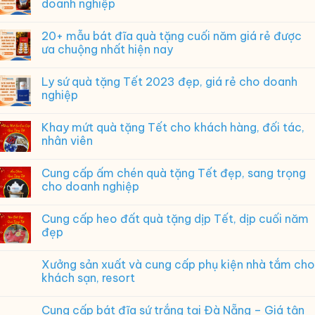
doanh nghiệp
Tràng
–
20+ mẫu bát đĩa quà tặng cuối năm giá rẻ được
Quà
tặng
ưa chuộng nhất hiện nay
kỷ
niệm
Ly sứ quà tặng Tết 2023 đẹp, giá rẻ cho doanh
ngày
nghiệp
ra
trường
ý
Khay mứt quà tặng Tết cho khách hàng, đối tác,
nghĩa,
nhân viên
in
logo
theo
Cung cấp ấm chén quà tặng Tết đẹp, sang trọng
yêu
cho doanh nghiệp
cầu
Cung cấp heo đất quà tặng dịp Tết, dịp cuối năm
đẹp
Xưởng sản xuất và cung cấp phụ kiện nhà tắm cho
khách sạn, resort
Cung cấp bát đĩa sứ trắng tại Đà Nẵng – Giá tận