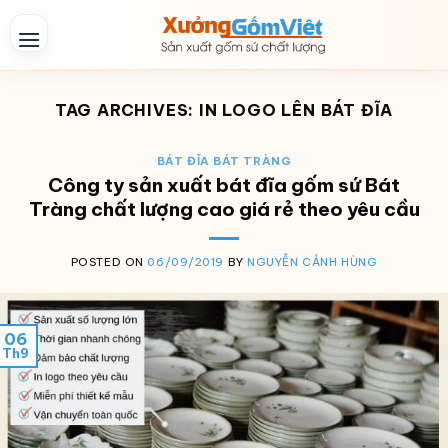
Skip
to
content
TAG ARCHIVES:
IN LOGO LÊN BÁT ĐĨA
BÁT ĐĨA BÁT TRÀNG
Công ty sản xuất bát đĩa gốm sứ Bát
Tràng chất lượng cao giá rẻ theo yêu cầu
POSTED ON
06/09/2019
BY
NGUYỄN CẢNH HÙNG
06
Th9