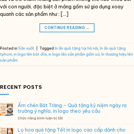
với con người, đặc biệt ở mảng gốm sứ gia dụng xoay
quanh các sản phẩm như : […]
CONTINUE READING
→
Posted in
Sản xuất
|
Tagged
In ấn quà tặng tại hà nội
,
In ấn quà tặng
tphcm
,
in logo lên bát đĩa
,
in logo lên sản phẩm gốm sứ
,
In thương hiệu lên
sản phẩm
RECENT POSTS
Ấm chén Bát Tràng – Quà tặng kỷ niệm ngày ra
trường ý nghĩa, in logo theo yêu cầu
ở
Chức năng bình luận bị tắt
Ấm
chén
Lọ hoa quà tặng Tết in logo cao cấp dành cho
Bát