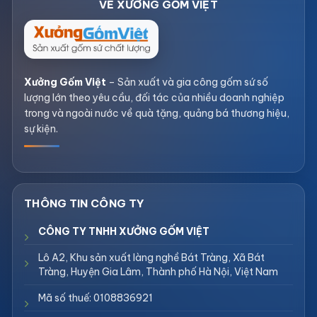
Xưởng Gốm Việt
– Sản xuất và gia công gốm sứ số
lượng lớn theo yêu cầu, đối tác của nhiều doanh nghiệp
trong và ngoài nước về quà tặng, quảng bá thương hiệu,
sự kiện.
CÔNG TY TNHH XƯỞNG GỐM VIỆT
Lô A2, Khu sản xuất làng nghề Bát Tràng, Xã Bát
Tràng, Huyện Gia Lâm, Thành phố Hà Nội, Việt Nam
Mã số thuế: 0108836921