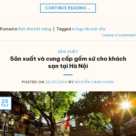
CONTINUE READING
→
Posted in
Bát đĩa bát tràng
|
Tagged
in logo lên bát đĩa
Leave a comment
SẢN XUẤT
Sản xuất và cung cấp gốm sứ cho khách
sạn tại Hà Nội
POSTED ON
23/07/2019
BY
NGUYỄN CẢNH HÙNG
23
Th7