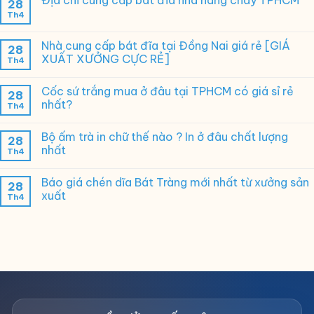
Địa chỉ cung cấp bát đĩa nhà hàng chay TPHCM
28
Th4
Nhà cung cấp bát đĩa tại Đồng Nai giá rẻ [GIÁ
28
XUẤT XƯỞNG CỰC RẺ]
Th4
Cốc sứ trắng mua ở đâu tại TPHCM có giá sỉ rẻ
28
nhất?
Th4
Bộ ấm trà in chữ thế nào ? In ở đâu chất lượng
28
nhất
Th4
Báo giá chén dĩa Bát Tràng mới nhất từ xưởng sản
28
xuất
Th4