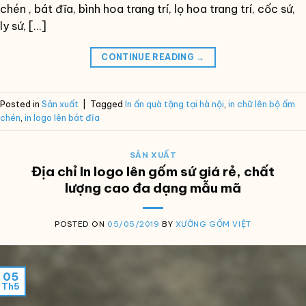
chén , bát đĩa, bình hoa trang trí, lọ hoa trang trí, cốc sứ,
ly sứ, […]
CONTINUE READING
→
Posted in
Sản xuất
|
Tagged
In ấn quà tặng tại hà nội
,
in chữ lên bộ ấm
chén
,
in logo lên bát đĩa
SẢN XUẤT
Địa chỉ In logo lên gốm sứ giá rẻ, chất
lượng cao đa dạng mẫu mã
POSTED ON
05/05/2019
BY
XƯỞNG GỐM VIỆT
05
Th5