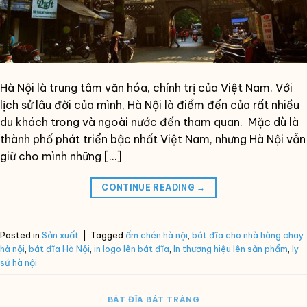
Hà Nội là trung tâm văn hóa, chính trị của Việt Nam. Với
lịch sử lâu đời của mình, Hà Nội là điểm đến của rất nhiều
du khách trong và ngoài nước đến tham quan. Mặc dù là
thành phố phát triển bậc nhất Việt Nam, nhưng Hà Nội vẫn
giữ cho mình những […]
CONTINUE READING
→
Posted in
Sản xuất
|
Tagged
ấm chén hà nội
,
bát đĩa cho nhà hàng chay
hà nội
,
bát đĩa Hà Nội
,
in logo lên bát đĩa
,
In thương hiệu lên sản phẩm
,
ly
sứ hà nội
BÁT ĐĨA BÁT TRÀNG