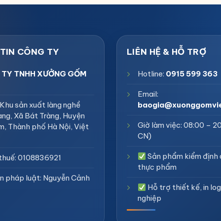
 TY TNHH XƯỞNG GỐM
Hotline:
0915 599 363
Email:
 Khu sản xuất làng nghề
baogia@xuonggomvi
àng, Xã Bát Tràng, Huyện
Giờ làm việc: 08:00 – 2
m, Thành phố Hà Nội, Việt
CN)
Sản phẩm kiểm định 
thuế: 0108836921
thực phẩm
ện pháp luật: Nguyễn Cảnh
Hỗ trợ thiết kế, in l
nghiệp