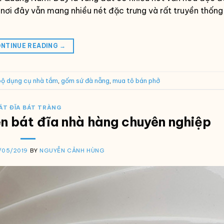
 nơi đây vẫn mang nhiều nét đặc trưng và rất truyền thống
NTINUE READING
→
bộ dụng cụ nhà tắm
,
gốm sứ đà nẵng
,
mua tô bán phở
ÁT ĐĨA BÁT TRÀNG
ên bát đĩa nhà hàng chuyên nghiệp
/05/2019
BY
NGUYỄN CẢNH HÙNG