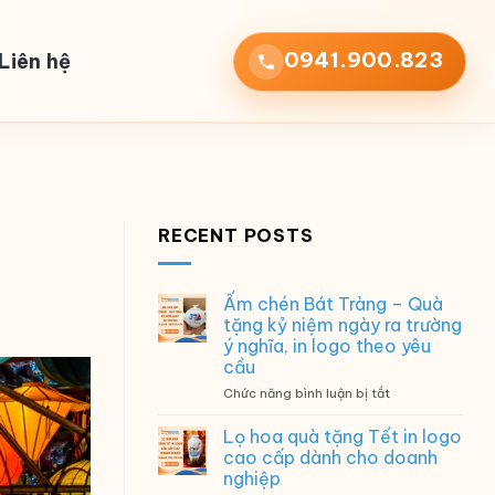
0941.900.823
Liên hệ
RECENT POSTS
Ấm chén Bát Tràng – Quà
tặng kỷ niệm ngày ra trường
ý nghĩa, in logo theo yêu
cầu
ở
Chức năng bình luận bị tắt
Ấm
chén
Lọ hoa quà tặng Tết in logo
Bát
cao cấp dành cho doanh
Tràng
nghiệp
–