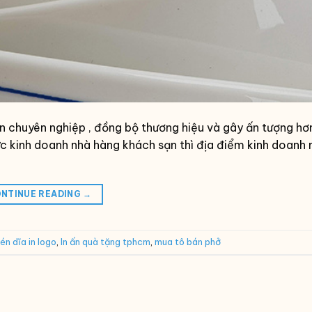
 chuyên nghiệp , đồng bộ thương hiệu và gây ấn tượng hơn
vực kinh doanh nhà hàng khách sạn thì địa điểm kinh doanh
NTINUE READING
→
én dĩa in logo
,
In ấn quà tặng tphcm
,
mua tô bán phở