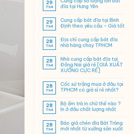
Cung cấp số lượng lớn bát
29
đĩa tại Hưng Yên
Th4
Cung cấp bát đĩa tại Bình
29
Định theo yêu cầu – Giá tốt
Th4
Địa chỉ cung cấp bát đĩa
28
nhà hàng chay TPHCM
Th4
Nhà cung cấp bát đĩa tại
28
Đồng Nai giá rẻ [GIÁ XUẤT
Th4
XƯỞNG CỰC RẺ]
Cốc sứ trắng mua ở đâu tại
28
TPHCM có giá sỉ rẻ nhất?
Th4
Bộ ấm trà in chữ thế nào ?
28
In ở đâu chất lượng nhất
Th4
Báo giá chén dĩa Bát Tràng
28
mới nhất từ xưởng sản xuất
Th4