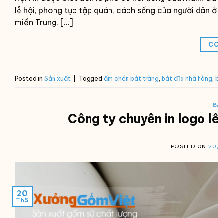
lễ hội, phong tục tập quán, cách sống của người dân ở
miền Trung. […]
CO
Posted in
Sản xuất
|
Tagged
ấm chén bát tràng
,
bát đĩa nhà hàng
,
B
Công ty chuyên in logo l
POSTED ON
20
20
Th5