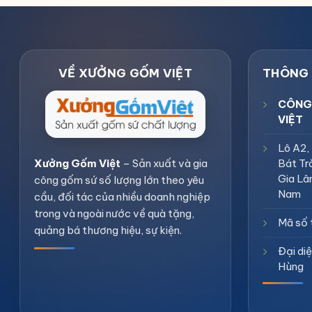
CÔNG
VIỆT
Lô A2,
Bát Tr
Xưởng Gốm Việt
– Sản xuất và gia
Gia Lâ
công gốm sứ số lượng lớn theo yêu
Nam
cầu, đối tác của nhiều doanh nghiệp
trong và ngoài nước về quà tặng,
Mã số 
quảng bá thương hiệu, sự kiện.
Đại di
Hùng