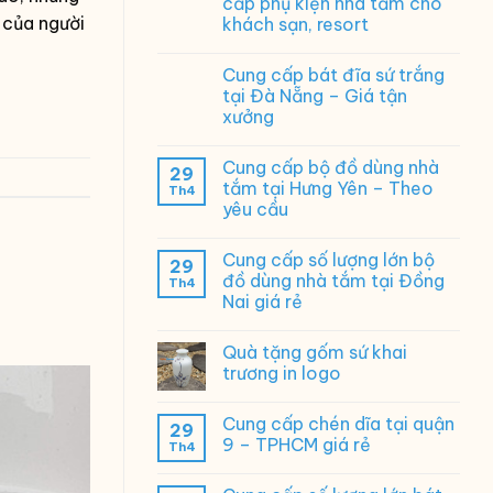
cấp phụ kiện nhà tắm cho
 của người
khách sạn, resort
Cung cấp bát đĩa sứ trắng
tại Đà Nẵng – Giá tận
xưởng
Cung cấp bộ đồ dùng nhà
29
tắm tại Hưng Yên – Theo
Th4
yêu cầu
Cung cấp số lượng lớn bộ
29
đồ dùng nhà tắm tại Đồng
Th4
Nai giá rẻ
Quà tặng gốm sứ khai
trương in logo
Cung cấp chén dĩa tại quận
29
9 – TPHCM giá rẻ
Th4