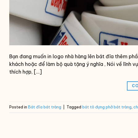
Bạn đang muốn in logo nhà hàng lên bát đĩa thêm phần
khách hoặc để làm bộ quà tặng ý nghĩa , Nói về lĩnh 
thích hợp, […]
CO
Posted in
Bát đĩa bát tràng
|
Tagged
bát tô đựng phở bát tràng
,
ch