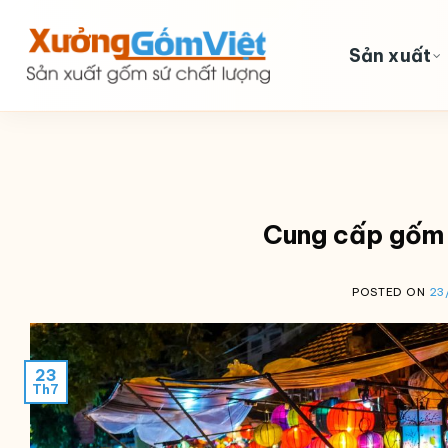
Skip
to
Sản xuất
content
Cung cấp gốm 
POSTED ON
23
23
Th7