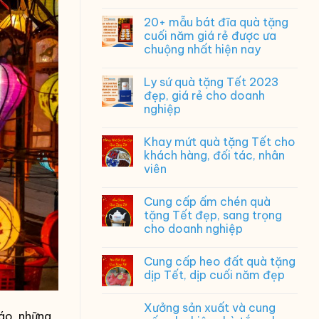
Quà
tặng
20+ mẫu bát đĩa quà tặng
kỷ
cuối năm giá rẻ được ưa
niệm
chuộng nhất hiện nay
ngày
ra
trường
Ly sứ quà tặng Tết 2023
ý
đẹp, giá rẻ cho doanh
nghĩa,
nghiệp
in
logo
Khay mứt quà tặng Tết cho
theo
yêu
khách hàng, đối tác, nhân
cầu
viên
Cung cấp ấm chén quà
tặng Tết đẹp, sang trọng
cho doanh nghiệp
Cung cấp heo đất quà tặng
dịp Tết, dịp cuối năm đẹp
Xưởng sản xuất và cung
áo, những