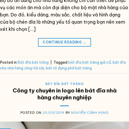
Bộ đồ ăn dùng cho nhà hàng không chỉ cần thiết để phục
vụ các món ăn mà còn đại diện cho bộ mặt nhà hàng của
bạn. Do đó, kiểu dáng, màu sắc, chất liệu và hình dạng
của bộ chén dĩa là những yếu tố quan trọng bạn nên xem
xét khi chọn […]
CONTINUE READING
→
Posted in
Bát đĩa bát tràng
|
Tagged
bát đĩa bát tràng giả cổ
,
bát đĩa
cho nhà hàng chay hà nội
,
bát tô đựng phở bát tràng
BÁT ĐĨA BÁT TRÀNG
Công ty chuyên in logo lên bát đĩa nhà
hàng chuyên nghiệp
POSTED ON
20/05/2019
BY
NGUYỄN CẢNH HÙNG