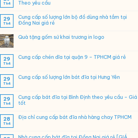
Theo yêu cầu
Th4
Cung cấp số lượng lớn bộ đồ dùng nhà tắm tại
29
Đồng Nai giá rẻ
Th4
Quà tặng gốm sứ khai trương in logo
Cung cấp chén dĩa tại quận 9 – TPHCM giá rẻ
29
Th4
Cung cấp số lượng lớn bát đĩa tại Hưng Yên
29
Th4
Cung cấp bát đĩa tại Bình Định theo yêu cầu – Giá
29
tốt
Th4
Địa chỉ cung cấp bát đĩa nhà hàng chay TPHCM
28
Th4
Nhà cung cấp bát đĩa tại Đồng Nai giá rẻ [GIÁ