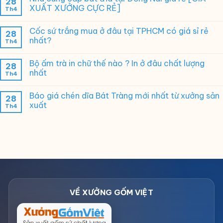
28
XUẤT XƯỞNG CỰC RẺ]
Th4
Cốc sứ trắng mua ở đâu tại TPHCM có giá sỉ rẻ
28
nhất?
Th4
Bộ ấm trà in chữ thế nào ? In ở đâu chất lượng
28
nhất
Th4
Báo giá chén dĩa Bát Tràng mới nhất từ xưởng sản
28
xuất
Th4