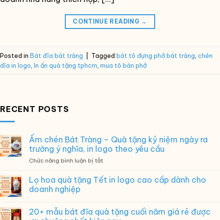
CONTINUE READING
→
Posted in
Bát đĩa bát tràng
|
Tagged
bát tô đựng phở bát tràng
,
chén
dĩa in logo
,
In ấn quà tặng tphcm
,
mua tô bán phở
RECENT POSTS
Ấm chén Bát Tràng – Quà tặng kỷ niệm ngày ra
trường ý nghĩa, in logo theo yêu cầu
ở
Chức năng bình luận bị tắt
Ấm
chén
Lọ hoa quà tặng Tết in logo cao cấp dành cho
Bát
doanh nghiệp
Tràng
–
20+ mẫu bát đĩa quà tặng cuối năm giá rẻ được
Quà
tặng