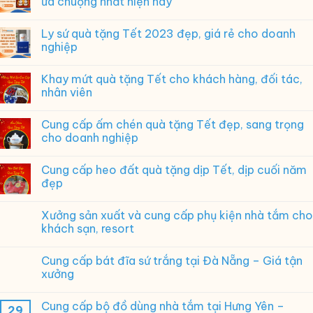
ưa chuộng nhất hiện nay
kỷ
niệm
Ly sứ quà tặng Tết 2023 đẹp, giá rẻ cho doanh
ngày
nghiệp
ra
trường
ý
Khay mứt quà tặng Tết cho khách hàng, đối tác,
nghĩa,
nhân viên
in
logo
theo
Cung cấp ấm chén quà tặng Tết đẹp, sang trọng
yêu
cho doanh nghiệp
cầu
Cung cấp heo đất quà tặng dịp Tết, dịp cuối năm
đẹp
Xưởng sản xuất và cung cấp phụ kiện nhà tắm cho
khách sạn, resort
Cung cấp bát đĩa sứ trắng tại Đà Nẵng – Giá tận
xưởng
Cung cấp bộ đồ dùng nhà tắm tại Hưng Yên –
29