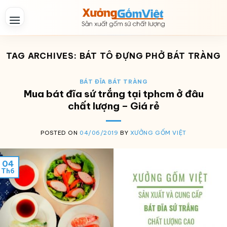
Skip
to
content
TAG ARCHIVES:
BÁT TÔ ĐỰNG PHỞ BÁT TRÀNG
BÁT ĐĨA BÁT TRÀNG
Mua bát đĩa sứ trắng tại tphcm ở đâu
chất lượng – Giá rẻ
POSTED ON
04/06/2019
BY
XƯỞNG GỐM VIỆT
04
Th6